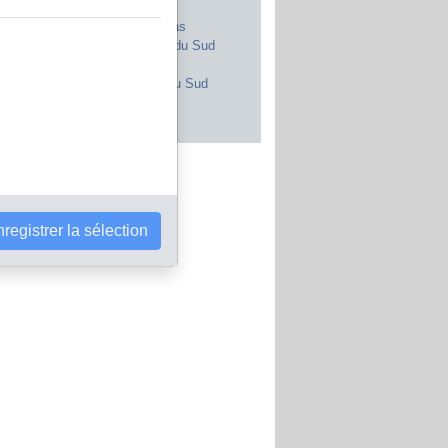
Royaume-Uni
Maroc
Canada
Pays-Bas
Japon
Afrique du Sud
Inde
Portugal
Pologne
Corée du Sud
Brésil
Autriche
s les pays
registrer la sélection