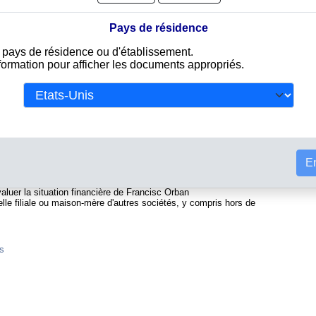
Pays de résidence
e pays de résidence ou d'établissement.
re du commerce autrichien. Info-clipper.com vous propose une
nformation pour afficher les documents appropriés.
ntenant d'une part des informations issues des données légales
ivalent d'un Kbis et d'autres part des analyses et enquêtes
Tou
et la solvabilité de cette entreprise.
t des informations telles que :
ional permettant d'identifier chaque société
En
st l'équivalent du SIREN
l, forme juridique, dirigeants...
valuer la situation financière de Francisc Orban
elle filiale ou maison-mère d'autres sociétés, y compris hors de
es