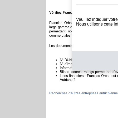
Vérifiez Francisc Orban
Veuillez indiquer votr
Francisc Orban est immatriculée au regist
Nous utilisons cette i
large gamme de documents et de rapports co
permettant notamment de constituer l'équ
commerciales permettant d'évaluer la fiabilité 
Les documents sur Francisc Orban contiennen
N° DUNS : Ce N° est un SIRET internat
N° d'immatriculation en Autriche : C'e
Informations légales : Adresses, capita
Bilans, scores, ratings permettant d'é
Liens financiers : Francisc Orban est-
Autriche ?
Recherchez d'autres entreprises autrichienn