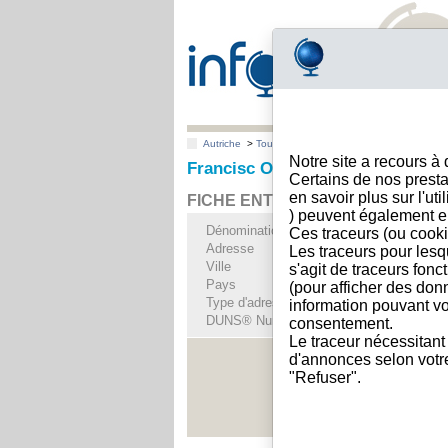
Autriche
>
Toutes villes
>
Wöllersdorf
Notre site a recours à
Francisc Orban, Wöllersdorf
Certains de nos presta
en savoir plus sur l'ut
FICHE ENTREPRISE
) peuvent également e
Dénomination
Francisc Orban
Ces traceurs (ou cooki
Adresse
Korngasse 8/1
Les traceurs pour lesq
Ville
Wöllersdorf
- 2751
s'agit de traceurs fonc
Pays
Autriche
(pour afficher des don
Type d'adresse
Adresse unique
information pouvant vo
DUNS® Number
30-------
consentement.
Le traceur nécessitant
d'annonces selon votre 
"Refuser".
Voir les i