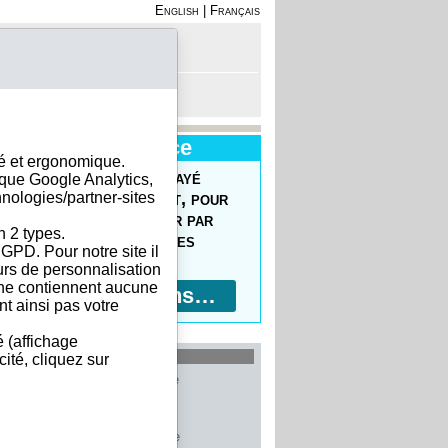
English
|
Français
on - Inscription
anier est vide
Nouveau Service
sé et ergonomique.
uvrez le Forfait Prépayé
ique Google Analytics,
hnologies/partner-sites
 commander facilement, pour
prix réduits, pour payer par
n 2 types.
ment bancaire, 10 devises
GPD. Pour notre site il
ptées !
eurs de personnalisation
s ne contiennent aucune
Plus d'informations…
t ainsi pas votre
é (affichage
les plus recherchés
ité, cliquez sur
Allemagne
Belgique
Etats-Unis
Italie
France
Chine
Suisse
Espagne