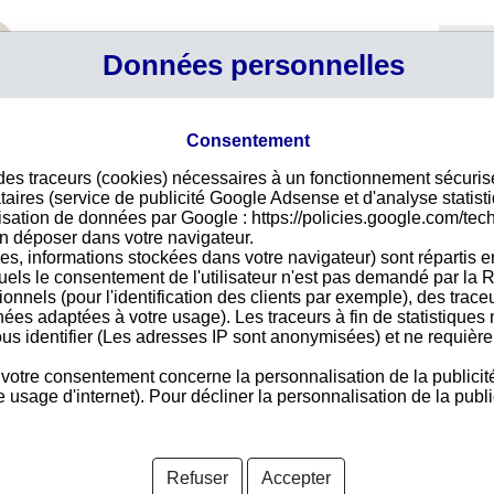
Profil
Données personnelles
Connexi
Panier
Votre p
Consentement
 des traceurs (cookies) nécessaires à un fonctionnement sécuri
Déco
taires (service de publicité Google Adsense et d'analyse statist
ilisation de données par Google : https://policies.google.com/tec
Pour
n déposer dans votre navigateur.
des 
es, informations stockées dans votre navigateur) sont répartis e
vire
uels le consentement de l'utilisateur n'est pas demandé par la R
acce
tionnels (pour l'identification des clients par exemple), des trac
nées adaptées à votre usage). Les traceurs à fin de statistique
us identifier (Les adresses IP sont anonymisées) et ne requièren
 votre consentement concerne la personnalisation de la publicit
Pays 
usage d'internet). Pour décliner la personnalisation de la public
nformations disponibles
Refuser
Accepter