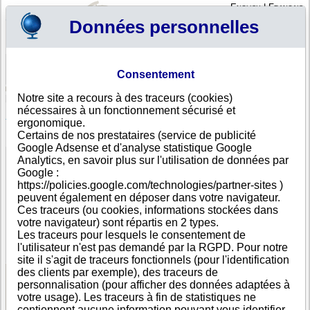
English
|
Français
Données personnelles
Profil
Panier
Consentement
Connexion - Inscription
Votre panier est vide
Notre site a recours à des traceurs (cookies)
Autriche
>
Toutes villes
>
Wien
nécessaires à un fonctionnement sécurisé et
Avantgarde GmbH, Wien
ergonomique.
Certains de nos prestataires (service de publicité
FICHE ENTREPRISE
Google Adsense et d'analyse statistique Google
Dénomination
Avantgarde GmbH
Analytics, en savoir plus sur l'utilisation de données par
Adresse
Wehlistraße 35-43/1/19
Google :
Ville
Wien
- 1200
https://policies.google.com/technologies/partner-sites )
Pays
Autriche
peuvent également en déposer dans votre navigateur.
Type
Adresse unique
Ces traceurs (ou cookies, informations stockées dans
d'adresse
votre navigateur) sont répartis en 2 types.
Téléphone
+43 06---------
Les traceurs pour lesquels le consentement de
DUNS®
30-------
l'utilisateur n'est pas demandé par la RGPD. Pour notre
Number
site il s'agit de traceurs fonctionnels (pour l'identification
des clients par exemple), des traceurs de
personnalisation (pour afficher des données adaptées à
Voir les informations disponibles
votre usage). Les traceurs à fin de statistiques ne
contiennent aucune information pouvant vous identifier