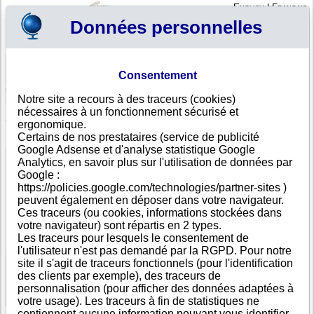
English
|
Français
Données personnelles
Profil
Panier
Consentement
Connexion - Inscription
Votre panier est vide
Notre site a recours à des traceurs (cookies)
Autriche
>
Toutes villes
>
Wien
nécessaires à un fonctionnement sécurisé et
Al Maha Swiss Immobilien GmbH, Wien
ergonomique.
Certains de nos prestataires (service de publicité
FICHE ENTREPRISE
Google Adsense et d'analyse statistique Google
Dénomination
Al Maha Swiss Immobilien GmbH
Analytics, en savoir plus sur l'utilisation de données par
Adresse
Gutenberggasse 1/10
Google :
Ville
Wien
- 1070
https://policies.google.com/technologies/partner-sites )
Pays
Autriche
peuvent également en déposer dans votre navigateur.
Type
Siège social
Ces traceurs (ou cookies, informations stockées dans
d'adresse
votre navigateur) sont répartis en 2 types.
DUNS®
30-------
Les traceurs pour lesquels le consentement de
Number
l'utilisateur n'est pas demandé par la RGPD. Pour notre
site il s'agit de traceurs fonctionnels (pour l'identification
des clients par exemple), des traceurs de
Voir les informations disponibles
personnalisation (pour afficher des données adaptées à
votre usage). Les traceurs à fin de statistiques ne
contiennent aucune information pouvant vous identifier