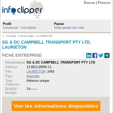
English
|
Français
Profil
Panier
Connexion - Inscription
Votre panier est vide
Australie
>
Toutes villes
>
LAURIETON
SG & DC CAMPBELL TRANSPORT PTY LTD,
LAURIETON
FICHE ENTREPRISE
Dénomination
SG & DC CAMPBELL TRANSPORT PTY LTD
Adresse
13 BELLBIRD CL
Ville
LAURIETON
- 2443
Pays
Australie
Type
Adresse unique
d'adresse
DUNS®
74-------
Number
Voir les informations disponibles