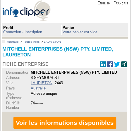
English
|
Français
Profil
Panier
Connexion - Inscription
Votre panier est vide
Australie
>
Toutes villes
>
LAURIETON
MITCHELL ENTERPRISES (NSW) PTY. LIMITED,
LAURIETON
FICHE ENTREPRISE
Dénomination
MITCHELL ENTERPRISES (NSW) PTY. LIMITED
Adresse
8 SEYMOUR ST
Ville
LAURIETON
- 2443
Pays
Australie
Type
Adresse unique
d'adresse
DUNS®
74-------
Number
Voir les informations disponibles