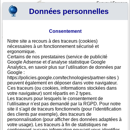
English
|
Français
Données personnelles
Profil
Panier
Consentement
Connexion - Inscription
Votre panier est vide
Notre site a recours à des traceurs (cookies)
Arménie
>
Toutes villes
>
Yerevan
nécessaires à un fonctionnement sécurisé et
Slav Group ZAO, Yerevan
ergonomique.
Certains de nos prestataires (service de publicité
FICHE ENTREPRISE
Google Adsense et d'analyse statistique Google
Dénomination
Slav Group ZAO
Analytics, en savoir plus sur l'utilisation de données par
Adresse
1/1 1st street
Google :
Ville
Yerevan
- 0081
https://policies.google.com/technologies/partner-sites )
Pays
Arménie
peuvent également en déposer dans votre navigateur.
Type
Adresse unique
Ces traceurs (ou cookies, informations stockées dans
d'adresse
votre navigateur) sont répartis en 2 types.
Téléphone
+374 10------
Les traceurs pour lesquels le consentement de
DUNS®
50-------
l'utilisateur n'est pas demandé par la RGPD. Pour notre
Number
site il s'agit de traceurs fonctionnels (pour l'identification
des clients par exemple), des traceurs de
personnalisation (pour afficher des données adaptées à
Voir les informations disponibles
votre usage). Les traceurs à fin de statistiques ne
contiennent aucune information pouvant vous identifier