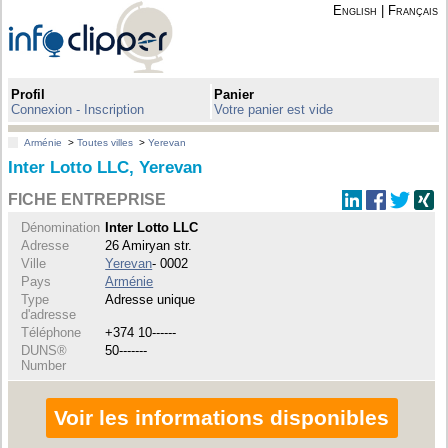
English
|
Français
Profil
Panier
Connexion - Inscription
Votre panier est vide
Arménie
>
Toutes villes
>
Yerevan
Inter Lotto LLC, Yerevan
FICHE ENTREPRISE
Dénomination
Inter Lotto LLC
Adresse
26 Amiryan str.
Ville
Yerevan
- 0002
Pays
Arménie
Type
Adresse unique
d'adresse
Téléphone
+374 10------
DUNS®
50-------
Number
Voir les informations disponibles