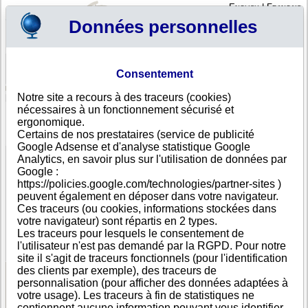
English
|
Français
Données personnelles
Profil
Panier
Consentement
Connexion - Inscription
Votre panier est vide
Notre site a recours à des traceurs (cookies)
Arménie
>
Toutes villes
>
Yerevan
nécessaires à un fonctionnement sécurisé et
HARVAL ENGINEERING PJSC, Yerevan
ergonomique.
Certains de nos prestataires (service de publicité
FICHE ENTREPRISE
Google Adsense et d'analyse statistique Google
Dénomination
HARVAL ENGINEERING PJSC
Analytics, en savoir plus sur l'utilisation de données par
Adresse
2/1 Acharyan Street
Google :
Ville
Yerevan
https://policies.google.com/technologies/partner-sites )
Pays
Arménie
peuvent également en déposer dans votre navigateur.
Type
Adresse unique
Ces traceurs (ou cookies, informations stockées dans
d'adresse
votre navigateur) sont répartis en 2 types.
Téléphone
+374 10------
Les traceurs pour lesquels le consentement de
DUNS®
36-------
l'utilisateur n'est pas demandé par la RGPD. Pour notre
Number
site il s'agit de traceurs fonctionnels (pour l'identification
des clients par exemple), des traceurs de
personnalisation (pour afficher des données adaptées à
Voir les informations disponibles
votre usage). Les traceurs à fin de statistiques ne
contiennent aucune information pouvant vous identifier