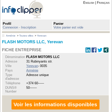
English
|
Français
Profil
Panier
Connexion - Inscription
Votre panier est vide
Arménie
>
Toutes villes
>
Yerevan
FLASH MOTORS LLC, Yerevan
FICHE ENTREPRISE
Dénomination
FLASH MOTORS LLC
Adresse
31 Rubinyants str.
Ville
Yerevan
- 0035
Pays
Arménie
Type
Adresse unique
d'adresse
Téléphone
+374 60------
DUNS®
50-------
Number
Voir les informations disponibles