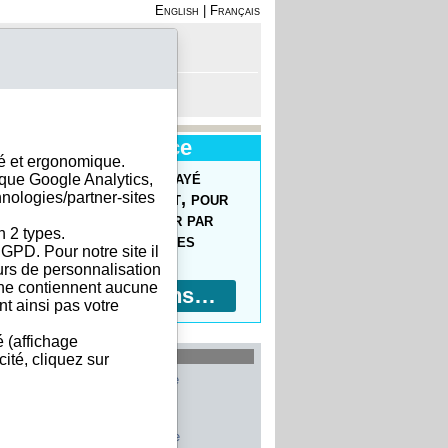
English
|
Français
on - Inscription
anier est vide
Nouveau Service
sé et ergonomique.
uvrez le Forfait Prépayé
ique Google Analytics,
hnologies/partner-sites
 commander facilement, pour
prix réduits, pour payer par
n 2 types.
ment bancaire, 10 devises
GPD. Pour notre site il
ptées !
eurs de personnalisation
s ne contiennent aucune
Plus d'informations…
t ainsi pas votre
é (affichage
les plus recherchés
ité, cliquez sur
Allemagne
Belgique
Etats-Unis
Italie
France
Chine
Suisse
Espagne