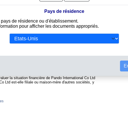
Pays de résidence
e pays de résidence ou d'établissement.
ée au registre du commerce antiguayen. Info-clipper.com vous
nformation pour afficher les documents appropriés.
e rapports contenant d'une part des informations issues des
stituer l'équivalent d'un Kbis et d'autres part des analyses et
Tou
fiabilité et la solvabilité de cette entreprise.
 contiennent des informations telles que :
ional permettant d'identifier chaque société
En
uda : C'est l'équivalent du SIREN
l, forme juridique, dirigeants...
aluer la situation financière de Pando International Co Ltd
Co Ltd est-elle filiale ou maison-mère d'autres sociétés, y
nes