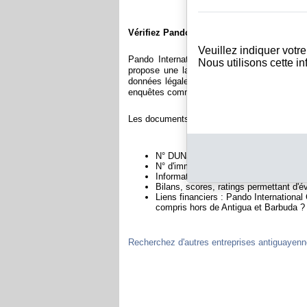
Vérifiez Pando International Co Ltd
Veuillez indiquer votr
Pando International Co Ltd est immatricul
Nous utilisons cette i
propose une large gamme de documents et d
données légales permettant notamment de con
enquêtes commerciales permettant d'évaluer la 
Les documents sur Pando International Co Ltd
N° DUNS : Ce N° est un SIRET internat
N° d'immatriculation à Antigua et Barb
Informations légales : Adresses, capita
Bilans, scores, ratings permettant d'év
Liens financiers : Pando International 
compris hors de Antigua et Barbuda ?
Recherchez d'autres entreprises antiguayen