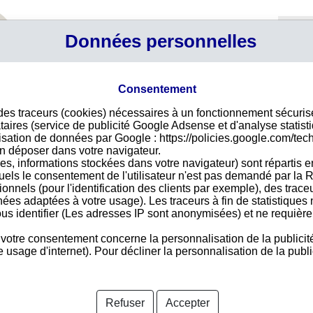
Profil
Données personnelles
Connexi
Panier
Votre p
Consentement
 des traceurs (cookies) nécessaires à un fonctionnement sécuri
John
Déco
taires (service de publicité Google Adsense et d'analyse statist
ilisation de données par Google : https://policies.google.com/tec
Pour
n déposer dans votre navigateur.
des 
l Co Ltd
es, informations stockées dans votre navigateur) sont répartis e
vire
ommercial Complex
uels le consentement de l'utilisateur n'est pas demandé par la R
acce
tionnels (pour l'identification des clients par exemple), des trac
nées adaptées à votre usage). Les traceurs à fin de statistique
us identifier (Les adresses IP sont anonymisées) et ne requièren
 votre consentement concerne la personnalisation de la publicit
Pays 
usage d'internet). Pour décliner la personnalisation de la public
nformations disponibles
Refuser
Accepter