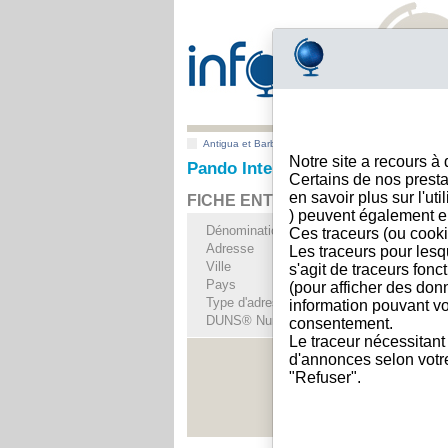
Antigua et Barbuda
>
Toutes villes
>
St John
Notre site a recours à
Pando International Co Ltd, St 
Certains de nos presta
en savoir plus sur l'ut
FICHE ENTREPRISE
) peuvent également e
Dénomination
Pando Internationa
Ces traceurs (ou cooki
Adresse
Unit 38 Brysons C
Les traceurs pour lesq
Ville
St John
s'agit de traceurs fonc
Pays
Antigua et Barbuda
(pour afficher des don
Type d'adresse
Adresse unique
information pouvant vo
DUNS® Number
81-------
consentement.
Le traceur nécessitant
d'annonces selon votre 
"Refuser".
Voir les i