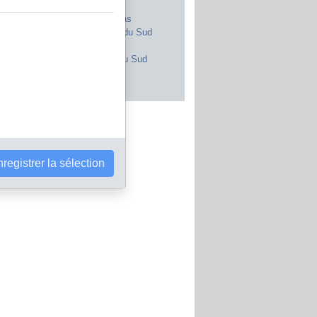
Royaume-Uni
Maroc
Canada
Pays-Bas
Japon
Afrique du Sud
Inde
Portugal
Pologne
Corée du Sud
Brésil
Autriche
s les pays
registrer la sélection