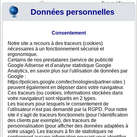
English
|
Français
Données personnelles
Profil
Panier
Consentement
Connexion - Inscription
Votre panier est vide
Notre site a recours à des traceurs (cookies)
Antigua et Barbuda
>
Toutes villes
>
St. John's
nécessaires à un fonctionnement sécurisé et
Oops Holding Co. Inc., St. John's
ergonomique.
Certains de nos prestataires (service de publicité
FICHE ENTREPRISE
Google Adsense et d'analyse statistique Google
Dénomination
Oops Holding Co. Inc.
Analytics, en savoir plus sur l'utilisation de données par
Adresse
Woods Center
Google :
Ville
St. John's ($$$ )
https://policies.google.com/technologies/partner-sites )
Pays
Antigua et Barbuda
peuvent également en déposer dans votre navigateur.
Type
Adresse unique
Ces traceurs (ou cookies, informations stockées dans
d'adresse
votre navigateur) sont répartis en 2 types.
Téléphone
+1-268 26--------
Les traceurs pour lesquels le consentement de
DUNS®
81-------
l'utilisateur n'est pas demandé par la RGPD. Pour notre
Number
site il s'agit de traceurs fonctionnels (pour l'identification
des clients par exemple), des traceurs de
personnalisation (pour afficher des données adaptées à
Voir les informations disponibles
votre usage). Les traceurs à fin de statistiques ne
contiennent aucune information pouvant vous identifier