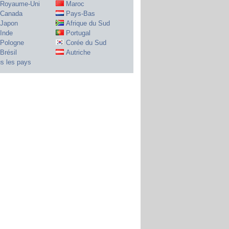
Royaume-Uni
Maroc
Canada
Pays-Bas
Japon
Afrique du Sud
Inde
Portugal
Pologne
Corée du Sud
Brésil
Autriche
s les pays