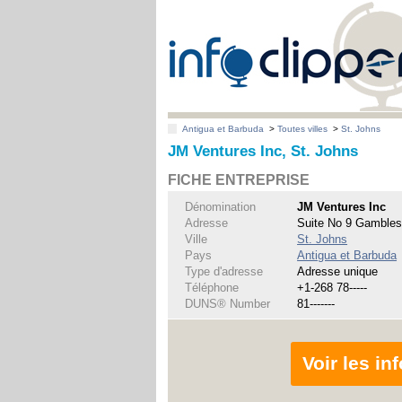
Antigua et Barbuda
>
Toutes villes
>
St. Johns
JM Ventures Inc, St. Johns
FICHE ENTREPRISE
Dénomination
JM Ventures Inc
Adresse
Suite No 9 Gambles
Ville
St. Johns
Pays
Antigua et Barbuda
Type d'adresse
Adresse unique
Téléphone
+1-268 78-----
DUNS® Number
81-------
Voir les i