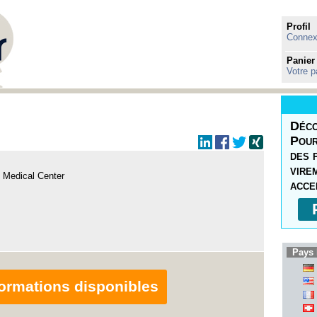
Profil
Connexi
Panier
Votre p
Déco
Pour
des 
vire
 Medical Center
acce
Pays 
nformations disponibles