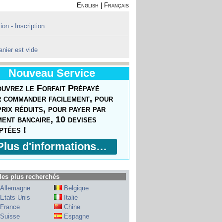
English
|
Français
on - Inscription
anier est vide
Nouveau Service
uvrez le Forfait Prépayé
 commander facilement, pour
prix réduits, pour payer par
ment bancaire, 10 devises
ptées !
Plus d'informations…
les plus recherchés
Allemagne
Belgique
Etats-Unis
Italie
France
Chine
Suisse
Espagne