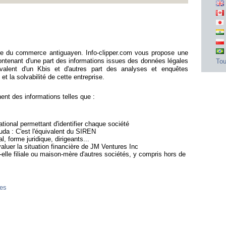
tre du commerce antiguayen. Info-clipper.com vous propose une
ntenant d'une part des informations issues des données légales
Tou
ivalent d'un Kbis et d'autres part des analyses et enquêtes
et la solvabilité de cette entreprise.
nt des informations telles que :
ional permettant d'identifier chaque société
uda : C'est l'équivalent du SIREN
l, forme juridique, dirigeants...
valuer la situation financière de JM Ventures Inc
-elle filiale ou maison-mère d'autres sociétés, y compris hors de
nes