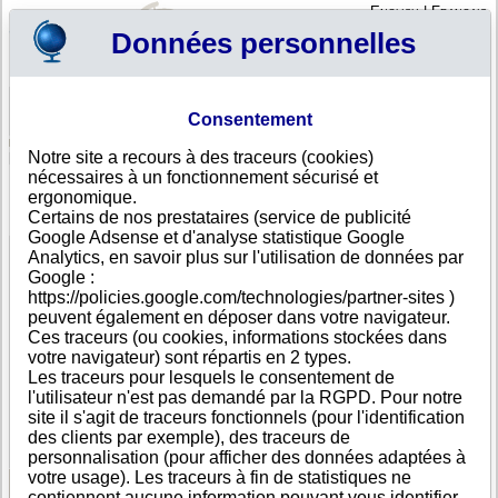
English
|
Français
Données personnelles
Profil
Panier
Consentement
Connexion - Inscription
Votre panier est vide
Notre site a recours à des traceurs (cookies)
Antigua et Barbuda
>
Toutes villes
>
St John\'s
nécessaires à un fonctionnement sécurisé et
Flowers Ltd, St John\'s
ergonomique.
Certains de nos prestataires (service de publicité
FICHE ENTREPRISE
Google Adsense et d'analyse statistique Google
Dénomination
Flowers Ltd
Analytics, en savoir plus sur l'utilisation de données par
Adresse
11 Old Parham Road
Google :
Ville
St John\'s ($$$ )
https://policies.google.com/technologies/partner-sites )
Pays
Antigua et Barbuda
peuvent également en déposer dans votre navigateur.
Type
Adresse unique
Ces traceurs (ou cookies, informations stockées dans
d'adresse
votre navigateur) sont répartis en 2 types.
DUNS®
81-------
Les traceurs pour lesquels le consentement de
Number
l'utilisateur n'est pas demandé par la RGPD. Pour notre
site il s'agit de traceurs fonctionnels (pour l'identification
Cette entreprise fait partie d'un groupe de sociétés.
des clients par exemple), des traceurs de
Nombre de sociétés dans ce groupe : 7
personnalisation (pour afficher des données adaptées à
votre usage). Les traceurs à fin de statistiques ne
contiennent aucune information pouvant vous identifier