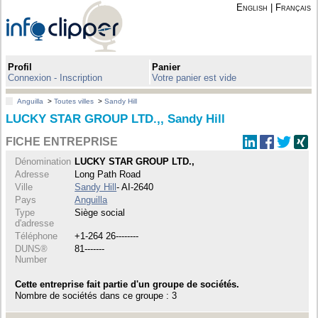
English
|
Français
Profil
Panier
Connexion - Inscription
Votre panier est vide
Anguilla
>
Toutes villes
>
Sandy Hill
LUCKY STAR GROUP LTD.,, Sandy Hill
FICHE ENTREPRISE
Dénomination
LUCKY STAR GROUP LTD.,
Adresse
Long Path Road
Ville
Sandy Hill
- AI-2640
Pays
Anguilla
Type
Siège social
d'adresse
Téléphone
+1-264 26--------
DUNS®
81-------
Number
Cette entreprise fait partie d'un groupe de sociétés.
Nombre de sociétés dans ce groupe : 3