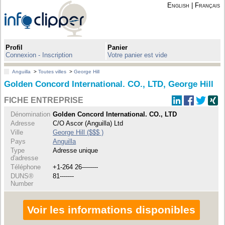
English
|
Français
Profil
Panier
Connexion - Inscription
Votre panier est vide
Anguilla
>
Toutes villes
>
George Hill
Golden Concord International. CO., LTD, George Hill
FICHE ENTREPRISE
Dénomination
Golden Concord International. CO., LTD
Adresse
C/O Ascor (Anguilla) Ltd
Ville
George Hill ($$$ )
Pays
Anguilla
Type
Adresse unique
d'adresse
Téléphone
+1-264 26--------
DUNS®
81-------
Number
Voir les informations disponibles