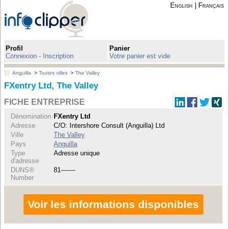
English
|
Français
Profil
Panier
Connexion - Inscription
Votre panier est vide
Anguilla
>
Toutes villes
>
The Valley
FXentry Ltd, The Valley
FICHE ENTREPRISE
Dénomination
FXentry Ltd
Adresse
C/O: Intershore Consult (Anguilla) Ltd
Ville
The Valley
Pays
Anguilla
Type
Adresse unique
d'adresse
DUNS®
81-------
Number
Voir les informations disponibles