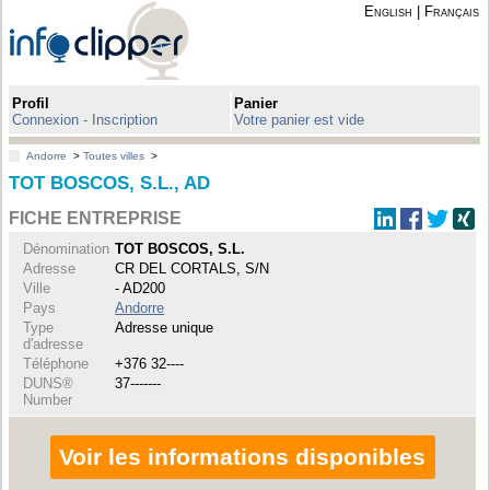
English
|
Français
Profil
Panier
Connexion - Inscription
Votre panier est vide
Andorre
>
Toutes villes
>
TOT BOSCOS, S.L., AD
FICHE ENTREPRISE
Dénomination
TOT BOSCOS, S.L.
Adresse
CR DEL CORTALS, S/N
Ville
- AD200
Pays
Andorre
Type
Adresse unique
d'adresse
Téléphone
+376 32----
DUNS®
37-------
Number
Voir les informations disponibles