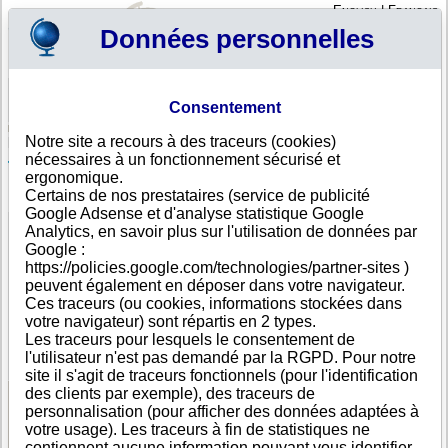
English
|
Français
Données personnelles
Profil
Panier
Consentement
Connexion - Inscription
Votre panier est vide
Notre site a recours à des traceurs (cookies)
Andorre
>
Toutes villes
>
ANDORRA LA VELLA
nécessaires à un fonctionnement sécurisé et
TIP DISTRIBUCIO, S.L., ANDORRA LA VELLA
ergonomique.
Certains de nos prestataires (service de publicité
FICHE ENTREPRISE
Google Adsense et d'analyse statistique Google
Dénomination
TIP DISTRIBUCIO, S.L.
Analytics, en savoir plus sur l'utilisation de données par
Adresse
C. DE LA PLANA, 6
Google :
Ville
ANDORRA LA VELLA
https://policies.google.com/technologies/partner-sites )
Pays
Andorre
peuvent également en déposer dans votre navigateur.
Type
Adresse unique
Ces traceurs (ou cookies, informations stockées dans
d'adresse
votre navigateur) sont répartis en 2 types.
Téléphone
+376 72----
Les traceurs pour lesquels le consentement de
DUNS®
37-------
l'utilisateur n'est pas demandé par la RGPD. Pour notre
Number
site il s'agit de traceurs fonctionnels (pour l'identification
des clients par exemple), des traceurs de
personnalisation (pour afficher des données adaptées à
Voir les informations disponibles
votre usage). Les traceurs à fin de statistiques ne
contiennent aucune information pouvant vous identifier