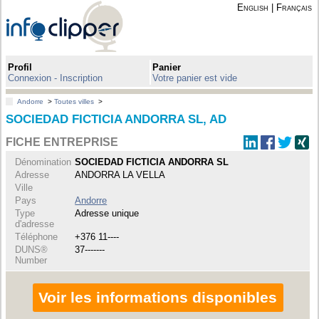
English
|
Français
Profil
Panier
Connexion - Inscription
Votre panier est vide
Andorre
>
Toutes villes
>
SOCIEDAD FICTICIA ANDORRA SL, AD
FICHE ENTREPRISE
Dénomination
SOCIEDAD FICTICIA ANDORRA SL
Adresse
ANDORRA LA VELLA
Ville
Pays
Andorre
Type
Adresse unique
d'adresse
Téléphone
+376 11----
DUNS®
37-------
Number
Voir les informations disponibles