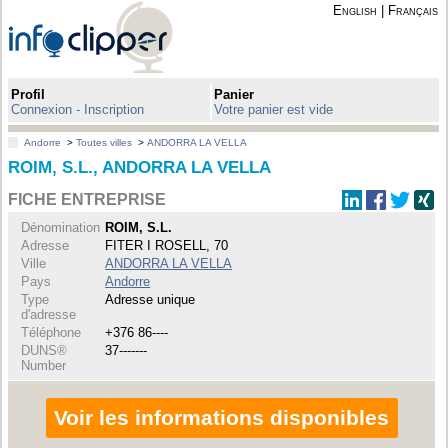
English
|
Français
Profil
Panier
Connexion - Inscription
Votre panier est vide
Andorre
>
Toutes villes
>
ANDORRA LA VELLA
ROIM, S.L., ANDORRA LA VELLA
FICHE ENTREPRISE
Dénomination
ROIM, S.L.
Adresse
FITER I ROSELL, 70
Ville
ANDORRA LA VELLA
Pays
Andorre
Type
Adresse unique
d'adresse
Téléphone
+376 86----
DUNS®
37-------
Number
Voir les informations disponibles