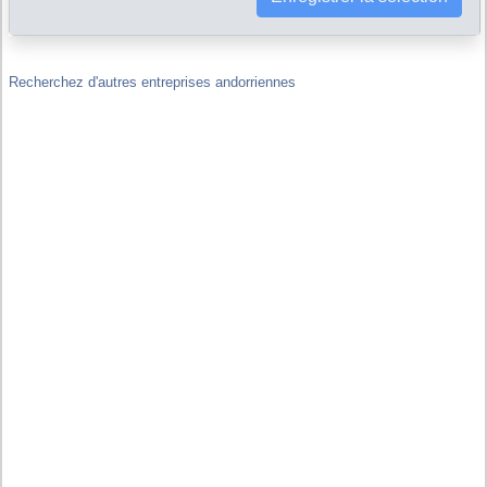
Liens financiers : GREC IMMOBILIARIS, SAU est-elle filiale ou
maison-mère d'autres sociétés, y compris hors de Andorre ?
Recherchez d'autres entreprises andorriennes