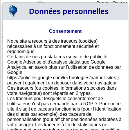
English
|
Français
Données personnelles
Profil
Panier
Consentement
Connexion - Inscription
Votre panier est vide
Notre site a recours à des traceurs (cookies)
Andorre
>
Toutes villes
>
SANT JULIA DE LORIA
nécessaires à un fonctionnement sécurisé et
GREC IMMOBILIARIS, SAU, SANT JULIA DE LORIA
ergonomique.
Certains de nos prestataires (service de publicité
FICHE ENTREPRISE
Google Adsense et d'analyse statistique Google
Dénomination
GREC IMMOBILIARIS, SAU
Analytics, en savoir plus sur l'utilisation de données par
Adresse
PZ DE LA GERMANDAT 9, 1
Google :
Ville
SANT JULIA DE LORIA
- AD600
https://policies.google.com/technologies/partner-sites )
Pays
Andorre
peuvent également en déposer dans votre navigateur.
Type
Siège social
Ces traceurs (ou cookies, informations stockées dans
d'adresse
votre navigateur) sont répartis en 2 types.
Téléphone
+376 80----
Les traceurs pour lesquels le consentement de
DUNS®
46-------
l'utilisateur n'est pas demandé par la RGPD. Pour notre
Number
site il s'agit de traceurs fonctionnels (pour l'identification
des clients par exemple), des traceurs de
Cette entreprise fait partie d'un groupe de sociétés.
personnalisation (pour afficher des données adaptées à
Nombre de sociétés dans ce groupe : 8
votre usage). Les traceurs à fin de statistiques ne
contiennent aucune information pouvant vous identifier