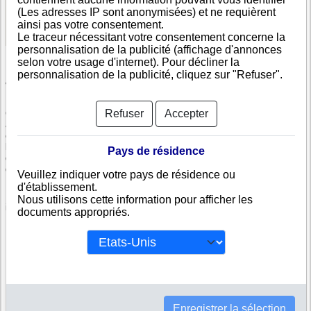
(Les adresses IP sont anonymisées) et ne requièrent
Voir les informations disponibles
ainsi pas votre consentement.
Le traceur nécessitant votre consentement concerne la
personnalisation de la publicité (affichage d'annonces
selon votre usage d'internet). Pour décliner la
personnalisation de la publicité, cliquez sur "Refuser".
Vérifiez GREC IMMOBILIARIS, SAU
Refuser
Accepter
GREC IMMOBILIARIS, SAU est immatriculée au registre du commerce
andorrien. Info-clipper.com vous propose une large gamme de documents
et de rapports contenant d'une part des informations issues des données
légales permettant notamment de constituer l'équivalent d'un Kbis et
Pays de résidence
d'autres part des analyses et enquêtes commerciales permettant
d'évaluer la fiabilité et la solvabilité de cette entreprise.
Veuillez indiquer votre pays de résidence ou
d'établissement.
Les documents sur GREC IMMOBILIARIS, SAU contiennent des
Nous utilisons cette information pour afficher les
informations telles que :
documents appropriés.
N° DUNS : Ce N° est un SIRET international permettant d'identifier
chaque société
N° d'immatriculation en Andorre : C'est l'équivalent du SIREN
Informations légales : Adresses, capital, forme juridique,
dirigeants...
Bilans, scores, ratings permettant d'évaluer la situation financière
de GREC IMMOBILIARIS, SAU
Enregistrer la sélection