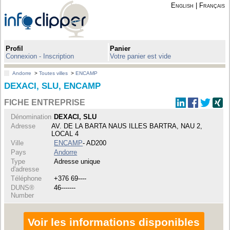
English
|
Français
Profil
Panier
Connexion - Inscription
Votre panier est vide
Andorre
>
Toutes villes
>
ENCAMP
DEXACI, SLU, ENCAMP
FICHE ENTREPRISE
Dénomination
DEXACI, SLU
Adresse
AV. DE LA BARTA NAUS ILLES BARTRA, NAU 2,
LOCAL 4
Ville
ENCAMP
- AD200
Pays
Andorre
Type
Adresse unique
d'adresse
Téléphone
+376 69----
DUNS®
46-------
Number
Voir les informations disponibles