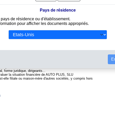
Pays de résidence
e pays de résidence ou d'établissement.
nformation pour afficher les documents appropriés.
re du commerce andorrien. Info-clipper.com vous propose une
ntenant d'une part des informations issues des données légales
Tou
ivalent d'un Kbis et d'autres part des analyses et enquêtes
et la solvabilité de cette entreprise.
ent des informations telles que :
En
ional permettant d'identifier chaque société
t l'équivalent du SIREN
l, forme juridique, dirigeants...
évaluer la situation financière de AUTO PLUS, SLU
-elle filiale ou maison-mère d'autres sociétés, y compris hors
s