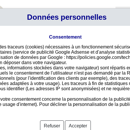
Profil
Données personnelles
Connexi
Panier
Votre p
Consentement
 des traceurs (cookies) nécessaires à un fonctionnement sécuri
 VELLA
Déco
taires (service de publicité Google Adsense et d'analyse statist
ilisation de données par Google : https://policies.google.com/tec
Pour
n déposer dans votre navigateur.
des 
es, informations stockées dans votre navigateur) sont répartis e
vire
LA Nº 134 2 EDIFICI ESCARDILL
uels le consentement de l'utilisateur n'est pas demandé par la R
acce
LA
- AD500
tionnels (pour l'identification des clients par exemple), des trac
nées adaptées à votre usage). Les traceurs à fin de statistique
us identifier (Les adresses IP sont anonymisées) et ne requièren
 votre consentement concerne la personnalisation de la publicit
Pays 
usage d'internet). Pour décliner la personnalisation de la public
nformations disponibles
Refuser
Accepter