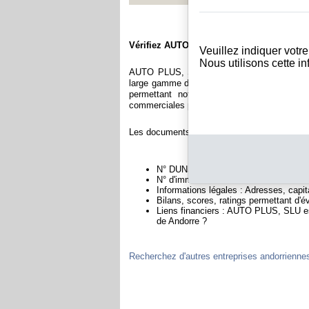
Vérifiez AUTO PLUS, SLU
Veuillez indiquer votr
Nous utilisons cette i
AUTO PLUS, SLU est immatriculée au regist
large gamme de documents et de rapports co
permettant notamment de constituer l'équ
commerciales permettant d'évaluer la fiabilité 
Les documents sur AUTO PLUS, SLU contienn
N° DUNS : Ce N° est un SIRET internat
N° d'immatriculation en Andorre : C'es
Informations légales : Adresses, capita
Bilans, scores, ratings permettant d'
Liens financiers : AUTO PLUS, SLU est
de Andorre ?
Recherchez d'autres entreprises andorrienne