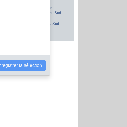
Royaume-Uni
Maroc
Canada
Pays-Bas
Japon
Afrique du Sud
Inde
Portugal
Pologne
Corée du Sud
Brésil
Autriche
s les pays
registrer la sélection