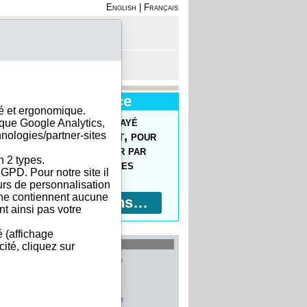
English
|
Français
on - Inscription
anier est vide
Nouveau Service
sé et ergonomique.
uvrez le Forfait Prépayé
ique Google Analytics,
hnologies/partner-sites
 commander facilement, pour
prix réduits, pour payer par
n 2 types.
ment bancaire, 10 devises
GPD. Pour notre site il
ptées !
eurs de personnalisation
s ne contiennent aucune
Plus d'informations…
t ainsi pas votre
é (affichage
les plus recherchés
ité, cliquez sur
Allemagne
Belgique
Etats-Unis
Italie
France
Chine
Suisse
Espagne