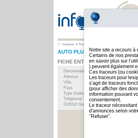
Andorre
>
Toutes villes
>
ANDORRA LA VELLA
Notre site a recours à
AUTO PLUS, SLU, ANDORRA LA
Certains de nos presta
en savoir plus sur l'ut
FICHE ENTREPRISE
) peuvent également e
Dénomination
AUTO PLUS, SLU
Ces traceurs (ou cooki
Adresse
CTRA DE LA COMEL
Les traceurs pour lesq
Ville
ANDORRA LA VEL
s'agit de traceurs fonc
Pays
Andorre
(pour afficher des don
Type d'adresse
Adresse unique
information pouvant vo
Téléphone
+376 38----
consentement.
DUNS® Number
46-------
Le traceur nécessitant
d'annonces selon votre 
"Refuser".
Voir les i