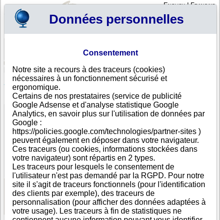
English
|
Français
Données personnelles
Profil
Panier
Consentement
Connexion - Inscription
Votre panier est vide
Notre site a recours à des traceurs (cookies)
Albanie
>
Toutes villes
>
TIRANE
nécessaires à un fonctionnement sécurisé et
ALBATERMAL SH.P.K., TIRANE
ergonomique.
Certains de nos prestataires (service de publicité
FICHE ENTREPRISE
Google Adsense et d'analyse statistique Google
Dénomination
ALBATERMAL SH.P.K.
Analytics, en savoir plus sur l'utilisation de données par
Adresse
B.ZHAN D'ARKU P.RI P.M.JASHT.
Google :
Ville
TIRANE
- 1000
https://policies.google.com/technologies/partner-sites )
Pays
Albanie
peuvent également en déposer dans votre navigateur.
Type
Adresse unique
Ces traceurs (ou cookies, informations stockées dans
d'adresse
votre navigateur) sont répartis en 2 types.
DUNS®
49-------
Les traceurs pour lesquels le consentement de
Number
l'utilisateur n'est pas demandé par la RGPD. Pour notre
site il s'agit de traceurs fonctionnels (pour l'identification
des clients par exemple), des traceurs de
Voir les informations disponibles
personnalisation (pour afficher des données adaptées à
votre usage). Les traceurs à fin de statistiques ne
contiennent aucune information pouvant vous identifier