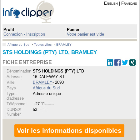
English
|
Français
Profil
Panier
Connexion - Inscription
Votre panier est vide
Afrique du Sud
>
Toutes villes
>
BRAMLEY
STS HOLDINGS (PTY) LTD, BRAMLEY
FICHE ENTREPRISE
Dénomination
STS HOLDINGS (PTY) LTD
Adresse
16 DALEWAY ST
Ville
BRAMLEY
- 2090
Pays
Afrique du Sud
Type
Adresse unique
d'adresse
Téléphone
+27 11-------
DUNS®
53-------
Number
Voir les informations disponibles