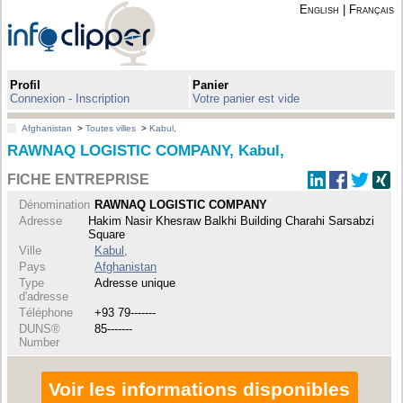
English
|
Français
Profil
Panier
Connexion - Inscription
Votre panier est vide
Afghanistan
>
Toutes villes
>
Kabul,
RAWNAQ LOGISTIC COMPANY, Kabul,
FICHE ENTREPRISE
Dénomination
RAWNAQ LOGISTIC COMPANY
Adresse
Hakim Nasir Khesraw Balkhi Building Charahi Sarsabzi
Square
Ville
Kabul,
Pays
Afghanistan
Type
Adresse unique
d'adresse
Téléphone
+93 79-------
DUNS®
85-------
Number
Voir les informations disponibles