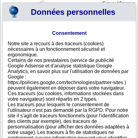
English
|
Français
Données personnelles
Profil
Panier
Consentement
Connexion - Inscription
Votre panier est vide
Notre site a recours à des traceurs (cookies)
Afghanistan
>
Toutes villes
>
Kabul
nécessaires à un fonctionnement sécurisé et
International Specialized Services, Kabul
ergonomique.
Certains de nos prestataires (service de publicité
FICHE ENTREPRISE
Google Adsense et d'analyse statistique Google
Dénomination
International Specialized Services
Analytics, en savoir plus sur l'utilisation de données par
Adresse
Street 2 Sher Pur District 10
Google :
Ville
Kabul
https://policies.google.com/technologies/partner-sites )
Pays
Afghanistan
peuvent également en déposer dans votre navigateur.
Type
Adresse unique
Ces traceurs (ou cookies, informations stockées dans
d'adresse
votre navigateur) sont répartis en 2 types.
Téléphone
+93 79-------
Les traceurs pour lesquels le consentement de
DUNS®
55-------
l'utilisateur n'est pas demandé par la RGPD. Pour notre
Number
site il s'agit de traceurs fonctionnels (pour l'identification
des clients par exemple), des traceurs de
personnalisation (pour afficher des données adaptées à
Voir les informations disponibles
votre usage). Les traceurs à fin de statistiques ne
contiennent aucune information pouvant vous identifier