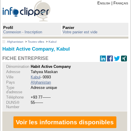
English
|
Français
Profil
Panier
Connexion - Inscription
Votre panier est vide
Afghanistan
>
Toutes villes
>
Kabul
Habit Active Company, Kabul
FICHE ENTREPRISE
Dénomination
Habit Active Company
Adresse
Tahyea Maskan
Ville
Kabul
- 0093
Pays
Afghanistan
Type
Adresse unique
d'adresse
Téléphone
+93 77-------
DUNS®
55-------
Number
Voir les informations disponibles