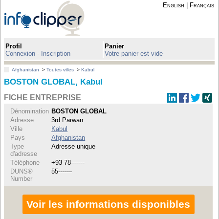
English
|
Français
Profil
Panier
Connexion - Inscription
Votre panier est vide
Afghanistan
>
Toutes villes
>
Kabul
BOSTON GLOBAL, Kabul
FICHE ENTREPRISE
Dénomination
BOSTON GLOBAL
Adresse
3rd Parwan
Ville
Kabul
Pays
Afghanistan
Type
Adresse unique
d'adresse
Téléphone
+93 78-------
DUNS®
55-------
Number
Voir les informations disponibles