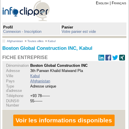
English
|
Français
Profil
Panier
Connexion - Inscription
Votre panier est vide
Afghanistan
>
Toutes villes
>
Kabul
Boston Global Construction INC, Kabul
FICHE ENTREPRISE
Dénomination
Boston Global Construction INC
Adresse
3th Parwan Khalid Maiwand Pla
Ville
Kabul
Pays
Afghanistan
Type
Adresse unique
d'adresse
Téléphone
+93 78-------
DUNS®
55-------
Number
Voir les informations disponibles