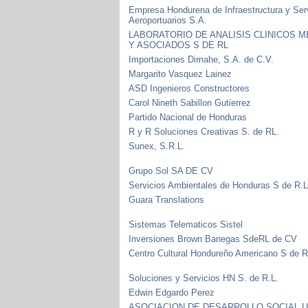
Empresa Hondurena de Infraestructura y Ser
Aeroportuarios S.A.
LABORATORIO DE ANALISIS CLINICOS 
Y ASOCIADOS S DE RL
Importaciones Dimahe, S.A. de C.V.
Margarito Vasquez Lainez
ASD Ingenieros Constructores
Carol Nineth Sabillon Gutierrez
Partido Nacional de Honduras
R y R Soluciones Creativas S. de RL.
Sunex, S.R.L.
Grupo Sol SA DE CV
Servicios Ambientales de Honduras S de R.
Guara Translations
Sistemas Telematicos Sistel
Inversiones Brown Banegas SdeRL de CV
Centro Cultural Hondureño Americano S de 
Soluciones y Servicios HN S. de R.L.
Edwin Edgardo Perez
ASOCIACION DE DESARROLLO SOCIAL 