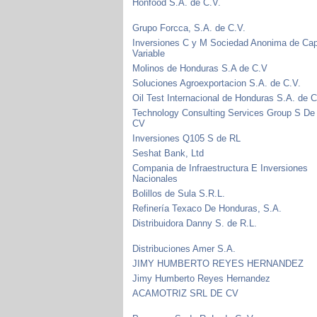
Honfood S.A. de C.V.
Grupo Forcca, S.A. de C.V.
Inversiones C y M Sociedad Anonima de Cap
Variable
Molinos de Honduras S.A de C.V
Soluciones Agroexportacion S.A. de C.V.
Oil Test Internacional de Honduras S.A. de C
Technology Consulting Services Group S De
CV
Inversiones Q105 S de RL
Seshat Bank, Ltd
Compania de Infraestructura E Inversiones
Nacionales
Bolillos de Sula S.R.L.
Refinería Texaco De Honduras, S.A.
Distribuidora Danny S. de R.L.
Distribuciones Amer S.A.
JIMY HUMBERTO REYES HERNANDEZ
Jimy Humberto Reyes Hernandez
ACAMOTRIZ SRL DE CV