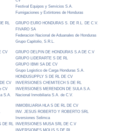
CV
Festival Equipos y Servicios S.A.
Fumigaciones y Extintores de Honduras
DE RL
GRUPO EURO HONDURAS S. DE R.L. DE C.V.
FIVARO SA
Federacion Nacional de Aduanales de Honduras
Grupo Capitolio, S.R.L.
E CV
GRUPO DELPIN DE HONDURAS S.A DE C.V
GRUPO LIDERARTE S DE RL
GRUPO IBMI SA DE CV
Grupo Logistico de Carga Honduras S.A.
HONDUSUPPLY S DE RL DE CV
 DE CV
INVERSIONES CHEMITECH S DE RL
de CV
INVERSIONES MERENDON DE SULA S.A.
ca S.A.
Nacional Inmobiliaria S.A. de C.V.
INMOBILIARIA HLA S DE RL DE CV
L
INV. JESUS ROBERTO Y ROBERTO SRL
Inversiones Selimca
S DE RL
INVERSIONES MUSA SRL DE C.V
INVERSIONES MOLIS S DE RL