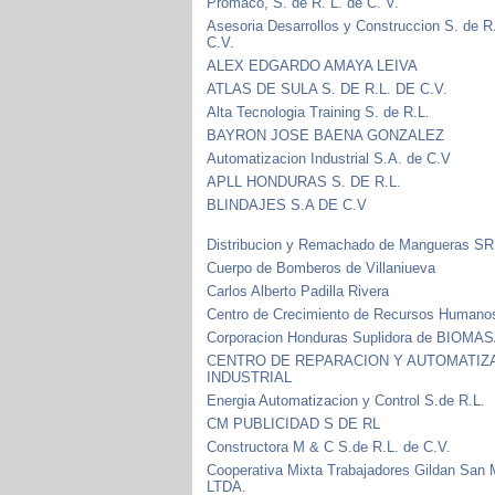
Promaco, S. de R. L. de C. V.
Asesoria Desarrollos y Construccion S. de R
C.V.
ALEX EDGARDO AMAYA LEIVA
ATLAS DE SULA S. DE R.L. DE C.V.
Alta Tecnologia Training S. de R.L.
BAYRON JOSE BAENA GONZALEZ
Automatizacion Industrial S.A. de C.V
APLL HONDURAS S. DE R.L.
BLINDAJES S.A DE C.V
Distribucion y Remachado de Mangueras SR
Cuerpo de Bomberos de Villaniueva
Carlos Alberto Padilla Rivera
Centro de Crecimiento de Recursos Humano
Corporacion Honduras Suplidora de BIOMAS
CENTRO DE REPARACION Y AUTOMATIZ
INDUSTRIAL
Energia Automatizacion y Control S.de R.L.
CM PUBLICIDAD S DE RL
Constructora M & C S.de R.L. de C.V.
Cooperativa Mixta Trabajadores Gildan San 
LTDA.