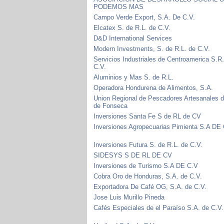
PODEMOS MAS
Campo Verde Export, S.A. De C.V.
Elcatex S. de R.L. de C.V.
D&D International Services
Modern Investments, S. de R.L. de C.V.
Servicios Industriales de Centroamerica S.R.
C.V.
Aluminios y Mas S. de R.L.
Operadora Hondurena de Alimentos, S.A.
Union Regional de Pescadores Artesanales d
de Fonseca
Inversiones Santa Fe S de RL de CV
Inversiones Agropecuarias Pimienta S.A DE
Inversiones Futura S. de R.L. de C.V.
SIDESYS S DE RL DE CV
Inversiones de Turismo S.A DE C.V
Cobra Oro de Honduras, S.A. de C.V.
Exportadora De Café OG, S.A. de C.V.
Jose Luis Murillo Pineda
Cafés Especiales de el Paraíso S.A. de C.V.