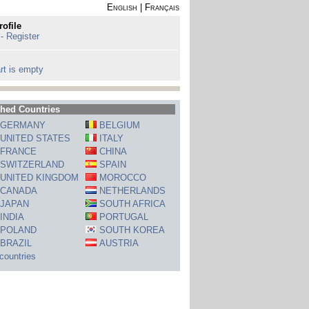
English
|
Français
rofile
 - Register
rt is empty
hed Countries
GERMANY
BELGIUM
UNITED STATES
ITALY
FRANCE
CHINA
SWITZERLAND
SPAIN
UNITED KINGDOM
MOROCCO
CANADA
NETHERLANDS
JAPAN
SOUTH AFRICA
INDIA
PORTUGAL
POLAND
SOUTH KOREA
BRAZIL
AUSTRIA
 countries