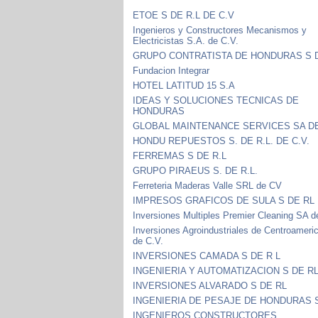
ETOE S DE R.L DE C.V
Ingenieros y Constructores Mecanismos y
Electricistas S.A. de C.V.
GRUPO CONTRATISTA DE HONDURAS S 
Fundacion Integrar
HOTEL LATITUD 15 S.A
IDEAS Y SOLUCIONES TECNICAS DE
HONDURAS
GLOBAL MAINTENANCE SERVICES SA D
HONDU REPUESTOS S. DE R.L. DE C.V.
FERREMAS S DE R.L
GRUPO PIRAEUS S. DE R.L.
Ferreteria Maderas Valle SRL de CV
IMPRESOS GRAFICOS DE SULA S DE RL
Inversiones Multiples Premier Cleaning SA 
Inversiones Agroindustriales de Centroameri
de C.V.
INVERSIONES CAMADA S DE R L
INGENIERIA Y AUTOMATIZACION S DE R
INVERSIONES ALVARADO S DE RL
INGENIERIA DE PESAJE DE HONDURAS 
INGENIEROS CONSTRUCTORES