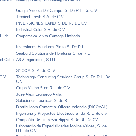
Granja Avicola Del Campo, S. De R.L. De C.V.
Tropical Fresh S.A. de C.V.
INVERSIONES CANDI S DE RL DE CV
Industrial Color S.A. de C.V.
L. de
Cooperativa Mixta Comega Limitada
Inversiones Honduras Plaza S. De R.L.
Seabord Solutions de Honduras S. de R.L.
el Golfo
A&V Ingenieros, S.R.L.
SYCOM S. A. de C. V.
 C.V
Technology Consulting Services Group S. De R.L. De
C.V.
Grupo Vision S de R.L. de C.V.
Jose Alexi Leonardo Avila
Soluciones Tecnicas S. de R.L.
Distribuidora Comercial Olivera Valencia (DICOVAL)
Ingenieria y Proyectos Electricos S. de R. L. de c.v.
Compañía De Limpieza Hippsi S De RL De CV
Laboratorio de Especialidades Molina Valdez, S. de
R.L. de C.V.