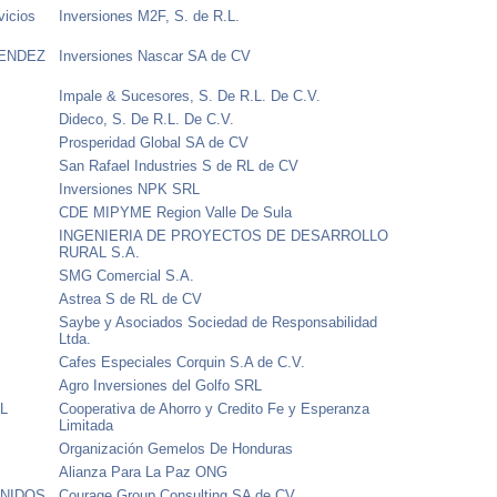
vicios
Inversiones M2F, S. de R.L.
MENDEZ
Inversiones Nascar SA de CV
Impale & Sucesores, S. De R.L. De C.V.
Dideco, S. De R.L. De C.V.
Prosperidad Global SA de CV
San Rafael Industries S de RL de CV
Inversiones NPK SRL
CDE MIPYME Region Valle De Sula
INGENIERIA DE PROYECTOS DE DESARROLLO
RURAL S.A.
SMG Comercial S.A.
L
Astrea S de RL de CV
Saybe y Asociados Sociedad de Responsabilidad
Ltda.
Cafes Especiales Corquin S.A de C.V.
Agro Inversiones del Golfo SRL
RL
Cooperativa de Ahorro y Credito Fe y Esperanza
Limitada
Organización Gemelos De Honduras
Alianza Para La Paz ONG
UNIDOS
Courage Group Consulting SA de CV