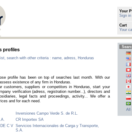
Your P
Sign in
Cart
Your ca
Searc
 profiles
list, search with other criteria : name, adress, Honduras
se profile has been on top of searches last month. With our
assess existence of any firm in Honduras.
r customers, suppliers or competitors in Honduras, start your
mpany verification (adress, registration number...), directors and
sidiaries, legal facts and proceedings, activity... We offer a
prices and for each need.
All
Inversiones Campo Verde S. de R.L.
.A.
CR Importex SA
DE C V
Servicios Internacionales de Carga y Transporte,
S.A.