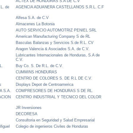
ACTEX DE HONDURAS S.A DE C.V
.L. de
AGENCIA ADUANERA CASTELLANOS S.R.L. C.F
Alfesa S.A. de C.V
Almacenes La Botonia
AUTO SERVICIO AUTOMOTRIZ PENIEL SRL
American Manufacturing Company S de RL
Basculas Balanzas y Servicios S.de R.L. CV
Aragon Valencia & Asociados S.A. de C.V.
Lubricantes Internacionales de Honduras, S.A de
C.V.
L.
Buy Co. S. De R.L. de C.V.
CUMMINS HONDURAS
CENTRO DE COLORES S. DE R.L DE C.V.
s
Displays Depot de Centroamerica
A S.A.
COMPRESORES DE HONDURAS S DE RL.
ACION
CENTRO INDUSTRIAL Y TECNICO DEL COLOR
JR Inversiones
DECORESA
Consultoria en Seguridad y Salud Empresarial
Miguel
Colegio de ingenieros Civiles de Honduras