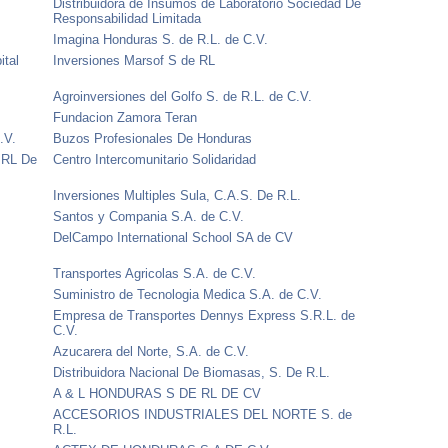
Distribuidora de Insumos de Laboratorio Sociedad De
Responsabilidad Limitada
Imagina Honduras S. de R.L. de C.V.
ital
Inversiones Marsof S de RL
Agroinversiones del Golfo S. de R.L. de C.V.
Fundacion Zamora Teran
.V.
Buzos Profesionales De Honduras
 RL De
Centro Intercomunitario Solidaridad
Inversiones Multiples Sula, C.A.S. De R.L.
Santos y Compania S.A. de C.V.
DelCampo International School SA de CV
Transportes Agricolas S.A. de C.V.
Suministro de Tecnologia Medica S.A. de C.V.
Empresa de Transportes Dennys Express S.R.L. de
C.V.
Azucarera del Norte, S.A. de C.V.
Distribuidora Nacional De Biomasas, S. De R.L.
A & L HONDURAS S DE RL DE CV
ACCESORIOS INDUSTRIALES DEL NORTE S. de
R.L.