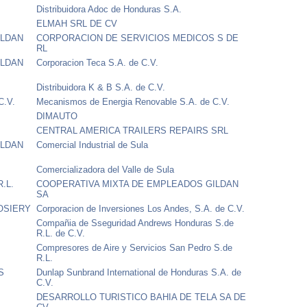
Distribuidora Adoc de Honduras S.A.
ELMAH SRL DE CV
ILDAN
CORPORACION DE SERVICIOS MEDICOS S DE
RL
ILDAN
Corporacion Teca S.A. de C.V.
Distribuidora K & B S.A. de C.V.
C.V.
Mecanismos de Energia Renovable S.A. de C.V.
DIMAUTO
CENTRAL AMERICA TRAILERS REPAIRS SRL
ILDAN
Comercial Industrial de Sula
Comercializadora del Valle de Sula
R.L.
COOPERATIVA MIXTA DE EMPLEADOS GILDAN
SA
OSIERY
Corporacion de Inversiones Los Andes, S.A. de C.V.
Compañia de Sseguridad Andrews Honduras S.de
R.L. de C.V.
Compresores de Aire y Servicios San Pedro S.de
R.L.
S
Dunlap Sunbrand International de Honduras S.A. de
C.V.
DESARROLLO TURISTICO BAHIA DE TELA SA DE