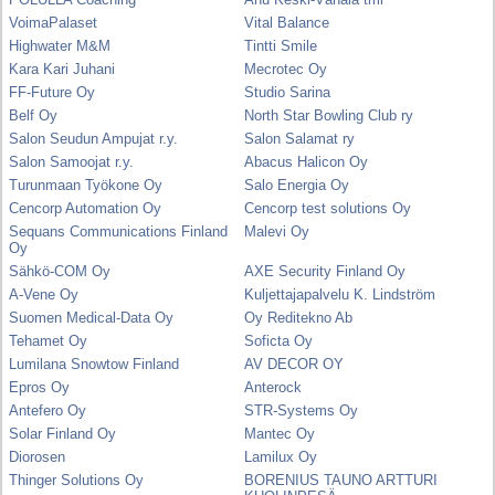
VoimaPalaset
Vital Balance
Highwater M&M
Tintti Smile
Kara Kari Juhani
Mecrotec Oy
FF-Future Oy
Studio Sarina
Belf Oy
North Star Bowling Club ry
Salon Seudun Ampujat r.y.
Salon Salamat ry
Salon Samoojat r.y.
Abacus Halicon Oy
Turunmaan Työkone Oy
Salo Energia Oy
Cencorp Automation Oy
Cencorp test solutions Oy
Sequans Communications Finland
Malevi Oy
Oy
Sähkö-COM Oy
AXE Security Finland Oy
A-Vene Oy
Kuljettajapalvelu K. Lindström
Suomen Medical-Data Oy
Oy Reditekno Ab
Tehamet Oy
Soficta Oy
Lumilana Snowtow Finland
AV DECOR OY
Epros Oy
Anterock
Antefero Oy
STR-Systems Oy
Solar Finland Oy
Mantec Oy
Diorosen
Lamilux Oy
Thinger Solutions Oy
BORENIUS TAUNO ARTTURI