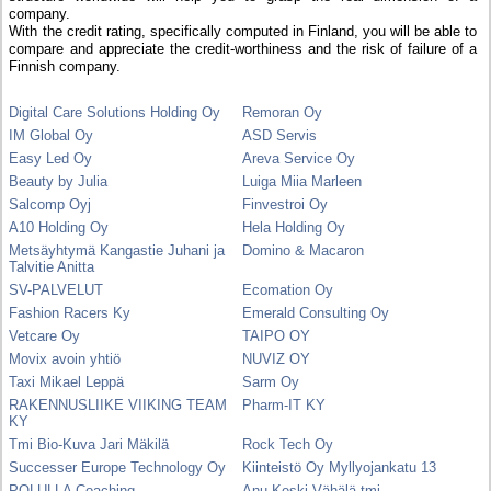
company.
With the credit rating, specifically computed in Finland, you will be able to
compare and appreciate the credit-worthiness and the risk of failure of a
Finnish company.
Digital Care Solutions Holding Oy
Remoran Oy
IM Global Oy
ASD Servis
Easy Led Oy
Areva Service Oy
Beauty by Julia
Luiga Miia Marleen
Salcomp Oyj
Finvestroi Oy
A10 Holding Oy
Hela Holding Oy
Metsäyhtymä Kangastie Juhani ja
Domino & Macaron
Talvitie Anitta
SV-PALVELUT
Ecomation Oy
Fashion Racers Ky
Emerald Consulting Oy
Vetcare Oy
TAIPO OY
Movix avoin yhtiö
NUVIZ OY
Taxi Mikael Leppä
Sarm Oy
RAKENNUSLIIKE VIIKING TEAM
Pharm-IT KY
KY
Tmi Bio-Kuva Jari Mäkilä
Rock Tech Oy
Successer Europe Technology Oy
Kiinteistö Oy Myllyojankatu 13
POLULLA Coaching
Anu Keski-Vähälä tmi