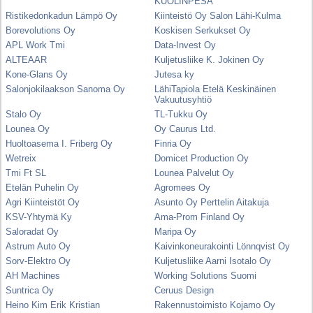
KUOLINPESÄ
Ristikedonkadun Lämpö Oy
Kiinteistö Oy Salon Lähi-Kulma
Borevolutions Oy
Koskisen Serkukset Oy
APL Work Tmi
Data-Invest Oy
ALTEAAR
Kuljetusliike K. Jokinen Oy
Kone-Glans Oy
Jutesa ky
Salonjokilaakson Sanoma Oy
LähiTapiola Etelä Keskinäinen
Vakuutusyhtiö
Stalo Oy
TL-Tukku Oy
Lounea Oy
Oy Caurus Ltd.
Huoltoasema I. Friberg Oy
Finria Oy
Wetreix
Domicet Production Oy
Tmi Ft SL
Lounea Palvelut Oy
Etelän Puhelin Oy
Agromees Oy
Agri Kiinteistöt Oy
Asunto Oy Perttelin Aitakuja
KSV-Yhtymä Ky
Ama-Prom Finland Oy
Saloradat Oy
Maripa Oy
Astrum Auto Oy
Kaivinkoneurakointi Lönnqvist Oy
Sorv-Elektro Oy
Kuljetusliike Aarni Isotalo Oy
AH Machines
Working Solutions Suomi
Suntrica Oy
Ceruus Design
Heino Kim Erik Kristian
Rakennustoimisto Kojamo Oy