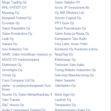
Mega Trading Oy
Salon Säilyke OY
RHL-YHTIÖT OY
Arctic IP Investment Ab
Maselog Oy
Oy MR Offshore Ltd
Bringwell Finland Oy
Astrum Capital Oy
Evondos Oy
PPT Dure Oy
Salon Rautaliike Oy
Salon Passeliauto Oy
Salon Konekulma Oy
Salon Kone ja Rauta Oy
Ledil Oy
Kampaamo Taru Kärki
Sakara Oy
Foto Lehti, Avoin Yhtiö
Anu Ikäheimo Tmi
Kiinteistö Oy Koskisen kulma
SAMI, Salon kristillinen miestyö ry
NuijaTopi Oy
NUVIZ OY konkurssipesä
Elektroway Oy
Elektroset Oy
Toiminimi Satu Aalto
OmniAgria Oy
Turing Robotic Industries Oy
Vimeli Oy
Salcomp Manufacturing Oy
Cami Company Ltd Oy
Valon Saraste
perhe - ja paripsykoterapeutti Suvi
Jaloharkko Oy
Kiuas
Asunto Oy Salon Meripihkankatu 4
Belor Agro Oy
Salo Travels
Laukton Oy
D&C House Oy
Temperator Oy
Audio Components Finland Oy
Mainostoimisto Kuke Oy