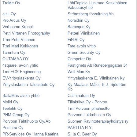
TreMe Oy
LähiTapiola Uusimaa Keskinäinen
Vakuutusyhtiö
aisii Oy
Strömsberg förvaltning Ab
Pro Arcus Oy
Noraidon Oy
Verhoomo Krono's
Barbeque Ky
Petri Virtanen Photography
Petteri Viinikainen
T:mi Petri Viitanen
FiNiRi Oy
T:mi Mari Kokkonen
Tare avoin yhtiö
Tarentum Oy
Green Security Oy
OUTAMAA OY
Competer Oy
4square, avoin yhtiö
Fastighets Ab Runebergsgatan 34
Tmi ECS Engineering
Well Man Ky
EV-Yrityslaskenta Oy
Yrityslaskenta E. Viinikainen Ky
Yrityslaskenta Taloustieto Oy
Ky Maalaus-Måleri B.J. Sjöström
Kb
BailaMas avoin yhtiö
Culminatum Oy
Moliri Oy
Tiliaktiiva Oy - Porvoo
Teelehti Oy
Tmi Porvoon pihahuolto
PHM Group Oy
Porvoon Lukkohuolto Oy
Porvoon Tähtihuolto Oy/Ab
Suomen Ravintoterapiayhdistys ry
Posintra Oy
PARTITA R.Y.
PR-Services Oy Hanna Kaarina
S. ja C. Baer Oy