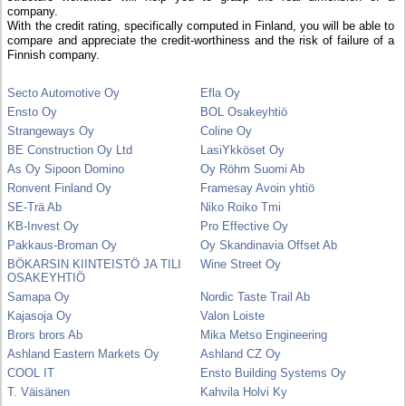
company.
With the credit rating, specifically computed in Finland, you will be able to
compare and appreciate the credit-worthiness and the risk of failure of a
Finnish company.
Secto Automotive Oy
Efla Oy
Ensto Oy
BOL Osakeyhtiö
Strangeways Oy
Coline Oy
BE Construction Oy Ltd
LasiYkköset Oy
As Oy Sipoon Domino
Oy Röhm Suomi Ab
Ronvent Finland Oy
Framesay Avoin yhtiö
SE-Trä Ab
Niko Roiko Tmi
KB-Invest Oy
Pro Effective Oy
Pakkaus-Broman Oy
Oy Skandinavia Offset Ab
BÖKARSIN KIINTEISTÖ JA TILI
Wine Street Oy
OSAKEYHTIÖ
Samapa Oy
Nordic Taste Trail Ab
Kajasoja Oy
Valon Loiste
Brors brors Ab
Mika Metso Engineering
Ashland Eastern Markets Oy
Ashland CZ Oy
COOL IT
Ensto Building Systems Oy
T. Väisänen
Kahvila Holvi Ky