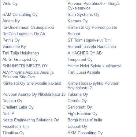
Wels Oy
Porvoon Pyörähuolto - Borgå
Cykelservice
SAM Consulting Oy
Sam-Systems Oy
Aidant Ky
Karmas Oy
Itä-Uudenmaan Osuuspankki
Kiinteistö Oy Porvoonpuisto
RefCon Logistics Oy Ab
Sabaai
Petri's Oy
ST Toimistopalvelut T:mi
Vanderlee Ky
Remonttipalvelu Rautiainen
Tmi Tuija Heiskanen
A.HAGNER OY AB
Ab G. Granqvist Oy
Temporent Oy
SNN INSTRUMENTS OY
Halme Helvi Sylvia kuolinpesä
ALV-Yhtymä Aspiala Jussi ja
T:mi Jussi Aspiala
Eriksson Stig-Ove
Kiinteistö Oy Sherwoodin kakarat
Kiinteistöosakeyhtiö Porvoon
Höylänlastu 2
Porvoon Asunto Oy Nikolainkatu 15
Takume Oy
Napuka Oy
Getnäs Oy
Gradient Labs Oy
Seniorsoft Oy
Neiti P
Fig's Fashion Oy
Neste Engineering Solutions Oy
Borgå bisse o' bulla
Fixceltech T:mi
Edupoli Oy
Tiinaliisa Oy
AKM Consulting Oy