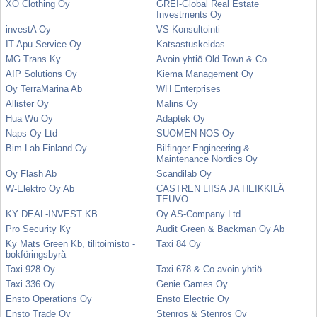
XO Clothing Oy
GREI-Global Real Estate
Investments Oy
investA Oy
VS Konsultointi
IT-Apu Service Oy
Katsastuskeidas
MG Trans Ky
Avoin yhtiö Old Town & Co
AIP Solutions Oy
Kiema Management Oy
Oy TerraMarina Ab
WH Enterprises
Allister Oy
Malins Oy
Hua Wu Oy
Adaptek Oy
Naps Oy Ltd
SUOMEN-NOS Oy
Bim Lab Finland Oy
Bilfinger Engineering &
Maintenance Nordics Oy
Oy Flash Ab
Scandilab Oy
W-Elektro Oy Ab
CASTREN LIISA JA HEIKKILÄ
TEUVO
KY DEAL-INVEST KB
Oy AS-Company Ltd
Pro Security Ky
Audit Green & Backman Oy Ab
Ky Mats Green Kb, tilitoimisto -
Taxi 84 Oy
bokföringsbyrå
Taxi 928 Oy
Taxi 678 & Co avoin yhtiö
Taxi 336 Oy
Genie Games Oy
Ensto Operations Oy
Ensto Electric Oy
Ensto Trade Oy
Stenros & Stenros Oy