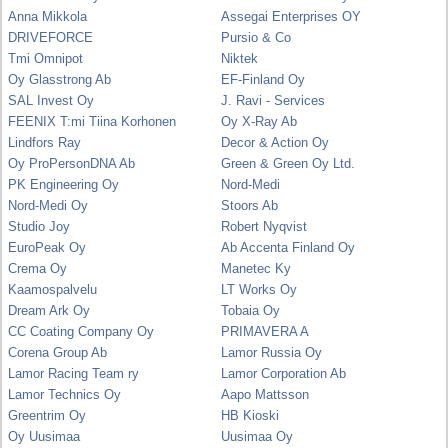
Anna Mikkola
Assegai Enterprises OY
DRIVEFORCE
Pursio & Co
Tmi Omnipot
Niktek
Oy Glasstrong Ab
EF-Finland Oy
SAL Invest Oy
J. Ravi - Services
FEENIX T:mi Tiina Korhonen
Oy X-Ray Ab
Lindfors Ray
Decor & Action Oy
Oy ProPersonDNA Ab
Green & Green Oy Ltd.
PK Engineering Oy
Nord-Medi
Nord-Medi Oy
Stoors Ab
Studio Joy
Robert Nyqvist
EuroPeak Oy
Ab Accenta Finland Oy
Crema Oy
Manetec Ky
Kaamospalvelu
LT Works Oy
Dream Ark Oy
Tobaia Oy
CC Coating Company Oy
PRIMAVERA A
Corena Group Ab
Lamor Russia Oy
Lamor Racing Team ry
Lamor Corporation Ab
Lamor Technics Oy
Aapo Mattsson
Greentrim Oy
HB Kioski
Oy Uusimaa
Uusimaa Oy