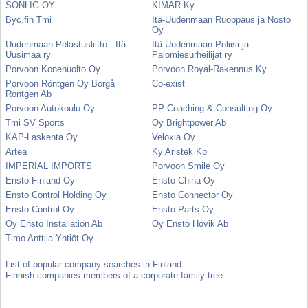
SONLIG OY
KIMAR Ky
Byc.fin Tmi
Itä-Uudenmaan Ruoppaus ja Nosto
Oy
Uudenmaan Pelastusliitto - Itä-
Itä-Uudenmaan Poliisi-ja
Uusimaa ry
Palomiesurheilijat ry
Porvoon Konehuolto Oy
Porvoon Royal-Rakennus Ky
Porvoon Röntgen Oy Borgå
Co-exist
Röntgen Ab
Porvoon Autokoulu Oy
PP Coaching & Consulting Oy
Tmi SV Sports
Oy Brightpower Ab
KAP-Laskenta Oy
Veloxia Oy
Artea
Ky Aristek Kb
IMPERIAL IMPORTS
Porvoon Smile Oy
Ensto Finland Oy
Ensto China Oy
Ensto Control Holding Oy
Ensto Connector Oy
Ensto Control Oy
Ensto Parts Oy
Oy Ensto Installation Ab
Oy Ensto Hövik Ab
Timo Anttila Yhtiöt Oy
List of popular company searches in Finland
Finnish companies members of a corporate family tree