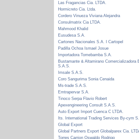
Las Fragancias Cia. LTDA.
Hormicreto Cia. Ltda.
Cordero Vinueza Viviana Alejandra
Consulmatrix Cia LTDA.
Mahmood Khalid
Eusudesa S.A.
Cartones Nacionales S.A. I Cartopel
Padilla Ochoa Ismael Josue
Importadora Tomebamba S.A.
Bustamante & Altamirano Comercializadora
S.A.S.
Imsale S.A.S.
Coro Sangurima Sonia Cenaida
Ms-trade S.A.S.
Emtrapervar S.A.
Tinoco Serpa Flavio Robert
Apexengineering Consult S.A.S.
Auto Export Import Cuenca C LTDA.
Its. International Trading Services By-cym S
Global Export
Global Partners Export Globalparex Cia. LTD
Torres Carrion Oswaldo Rodrigo