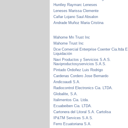
Huntley Raymarc Leneses
Leneses Marissa Clemente
Cañar Lojano Saul Absalon
Andrade Muñoz Maria Cristina
Mahome Mn Trust Inc
Mahome Trust Inc
Dcw Comercial Enterprise Coenter Cia.ltda 
Liquidación
Navi Productos y Servicios S.A.S.
Naviproductosyservicios S.A.S.
Pintado Ordoñez Luis Rodrigo
Cardenas Cordero Jose Bernardo
Andicoaudi S.A.
Radiocontrol Electronics Cia. LTDA.
Globalite, S.A.
Italimentos Cia. Ltda.
Ecuabeiben Cia. LTDA.
Cartonera del Litoral S.A. Cartolisa
IP&TM Services S.A.S.
Ferro Ecuatoriana S.A.