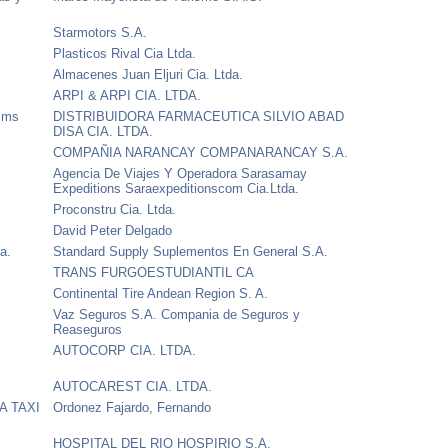
Starmotors S.A.
Plasticos Rival Cia Ltda.
Almacenes Juan Eljuri Cia. Ltda.
ARPI & ARPI CIA. LTDA.
mms
DISTRIBUIDORA FARMACEUTICA SILVIO ABAD
DISA CIA. LTDA.
COMPAÑIA NARANCAY COMPANARANCAY S.A.
Agencia De Viajes Y Operadora Sarasamay
Expeditions Saraexpeditionscom Cia.Ltda.
Proconstru Cia. Ltda.
David Peter Delgado
a.
Standard Supply Suplementos En General S.A.
TRANS FURGOESTUDIANTIL CA
Continental Tire Andean Region S. A.
Vaz Seguros S.A. Compania de Seguros y
Reaseguros
AUTOCORP CIA. LTDA.
AUTOCAREST CIA. LTDA.
A TAXI
Ordonez Fajardo, Fernando
G
HOSPITAL DEL RIO HOSPIRIO S.A.