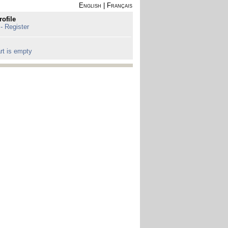
English
|
Français
rofile
 - Register
rt is empty