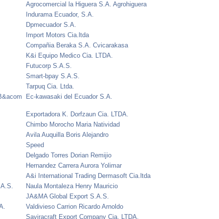
Agrocomercial la Higuera S.A. Agrohiguera
Indurama Ecuador, S.A.
Dpmecuador S.A.
Import Motors Cia.ltda
Compañia Beraka S.A. Cvicarakasa
K&i Equipo Medico Cia. LTDA.
Futucorp S.A.S.
Smart-bpay S.A.S.
Tarpuq Cia. Ltda.
 B&acom
Ec-kawasaki del Ecuador S.A.
Exportadora K. Dorfzaun Cia. LTDA.
Chimbo Morocho Maria Natividad
Avila Auquilla Boris Alejandro
Speed
Delgado Torres Dorian Remijio
Hernandez Carrera Aurora Yolimar
A&i International Trading Dermasoft Cia.ltda
.A.S.
Naula Montaleza Henry Mauricio
JA&MA Global Export S.A.S.
A.
Valdivieso Carrion Ricardo Arnoldo
Saviracraft Export Company Cia. LTDA.