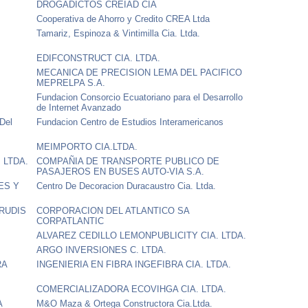
DROGADICTOS CREIAD CIA
Cooperativa de Ahorro y Credito CREA Ltda
Tamariz, Espinoza & Vintimilla Cia. Ltda.
EDIFCONSTRUCT CIA. LTDA.
MECANICA DE PRECISION LEMA DEL PACIFICO
MEPRELPA S.A.
Fundacion Consorcio Ecuatoriano para el Desarrollo
de Internet Avanzado
 Del
Fundacion Centro de Estudios Interamericanos
MEIMPORTO CIA.LTDA.
 LTDA.
COMPAÑIA DE TRANSPORTE PUBLICO DE
PASAJEROS EN BUSES AUTO-VIA S.A.
ES Y
Centro De Decoracion Duracaustro Cia. Ltda.
RUDIS
CORPORACION DEL ATLANTICO SA
CORPATLANTIC
ALVAREZ CEDILLO LEMONPUBLICITY CIA. LTDA.
ARGO INVERSIONES C. LTDA.
RA
INGENIERIA EN FIBRA INGEFIBRA CIA. LTDA.
COMERCIALIZADORA ECOVIHGA CIA. LTDA.
A
M&O Maza & Ortega Constructora Cia.Ltda.