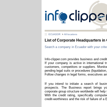
ECUADOR
>
All locations
List of Corporate Headquarters 
Search a company in Ecuador with your criter
Info-clipper.com provides business and credi
If your company is active in international t
customers, competitors or suppliers. Monitor
pending legal suits or procedures (liquidation,
Follow changes in legal forms, executives and
If you intend to initiate a search of bus
prospects. The Business report brings you
corporate group structure worldwide will hel
With the credit rating, specifically compu
credit-worthiness and the risk of failure of 