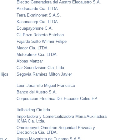
Electro Generadora del Austro Elecaustro S.A.
Piedracardo Cia. LTDA.
Terra Exminomet S.A.S.
Kasanacorp Cia. LTDA.
Ecuapayphone C.A.
Gil Pozo Roberto Esteban
Fajardo Salto Wilmer Felipe
Maqor Cia. LTDA.
Motoralmor Cia. LTDA.
Abbas Manzar
Car Soundvision Cía. Ltda.
Hijos
Segovia Ramirez Milton Javier
Leon Jaramillo Miguel Francisco
Banco del Austro S.A.
Corporacion Electrica Del Ecuador Celec EP
Italholding Cia.ltda
Importadora y Comercializadora María Auxiliadora
ICMA Cia. Ltda.
Omnisepryel Omnitron Seguridad Privada y
Electronica Cia. LTDA.
as y
Ikaros Mayorista de Turismo S.A.S.