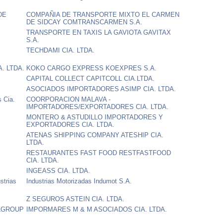
DE
COMPAÑIA DE TRANSPORTE MIXTO EL CARMEN
DE SIDCAY COMTRANSCARMEN S.A.
TRANSPORTE EN TAXIS LA GAVIOTA GAVITAX
S.A.
TECHDAMI CIA. LTDA.
. LTDA.
KOKO CARGO EXPRESS KOEXPRES S.A.
CAPITAL COLLECT CAPITCOLL CIA.LTDA.
ASOCIADOS IMPORTADORES ASIMP CIA. LTDA.
s Cia.
COORPORACION MALAVA -
IMPORTADORES/EXPORTADORES CIA. LTDA.
MONTERO & ASTUDILLO IMPORTADORES Y
EXPORTADORES CIA. LTDA.
ATENAS SHIPPING COMPANY ATESHIP CIA.
LTDA.
RESTAURANTES FAST FOOD RESTFASTFOOD
CIA. LTDA.
INGEASS CIA. LTDA.
strias
Industrias Motorizadas Indumot S.A.
Z SEGUROS ASTEIN CIA. LTDA.
LGROUP
IMPORMARES M & M ASOCIADOS CIA. LTDA.