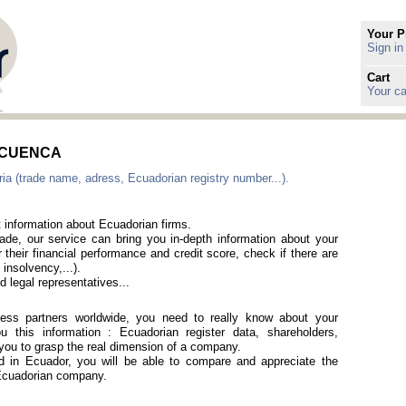
Your P
Sign in
Cart
Your ca
in CUENCA
ia (trade name, adress, Ecuadorian registry number...).
t information about Ecuadorian firms.
rade, our service can bring you in-depth information about your
 their financial performance and credit score, check if there are
 insolvency,...).
 legal representatives...
iness partners worldwide, you need to really know about your
 this information : Ecuadorian register data, shareholders,
p you to grasp the real dimension of a company.
ted in Ecuador, you will be able to compare and appreciate the
a Ecuadorian company.