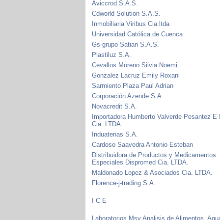
Aviccrod S.A.S.
Cdworld Solution S.A.S.
Inmobiliaria Viribus Cia.ltda
Universidad Católica de Cuenca
Gs-grupo Satian S.A.S.
Plastiluz S.A.
Cevallos Moreno Silvia Noemi
Gonzalez Lacruz Emily Roxani
Sarmiento Plaza Paul Adrian
Corporación Azende S.A.
Novacredit S.A.
Importadora Humberto Valverde Pesantez E 
Cia. LTDA.
Induatenas S.A.
Cardoso Saavedra Antonio Esteban
Distribuidora de Productos y Medicamentos
Especiales Dispromed Cia. LTDA.
Maldonado Lopez & Asociados Cia. LTDA.
Florence-j-trading S.A.
I C E
Laboratorios Msv Analisis de Alimentos, Agu