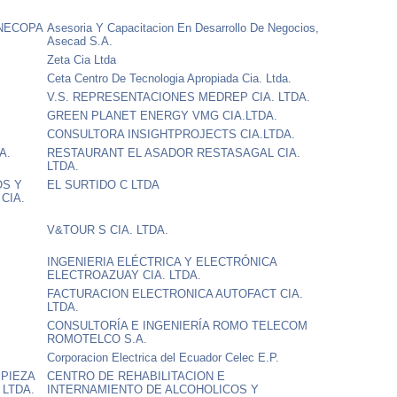
NECOPA
Asesoria Y Capacitacion En Desarrollo De Negocios,
Asecad S.A.
Zeta Cia Ltda
Ceta Centro De Tecnologia Apropiada Cia. Ltda.
V.S. REPRESENTACIONES MEDREP CIA. LTDA.
GREEN PLANET ENERGY VMG CIA.LTDA.
CONSULTORA INSIGHTPROJECTS CIA.LTDA.
A.
RESTAURANT EL ASADOR RESTASAGAL CIA.
LTDA.
OS Y
EL SURTIDO C LTDA
CIA.
S
V&TOUR S CIA. LTDA.
INGENIERIA ELÉCTRICA Y ELECTRÓNICA
ELECTROAZUAY CIA. LTDA.
FACTURACION ELECTRONICA AUTOFACT CIA.
LTDA.
CONSULTORÍA E INGENIERÍA ROMO TELECOM
ROMOTELCO S.A.
Corporacion Electrica del Ecuador Celec E.P.
MPIEZA
CENTRO DE REHABILITACION E
 LTDA.
INTERNAMIENTO DE ALCOHOLICOS Y