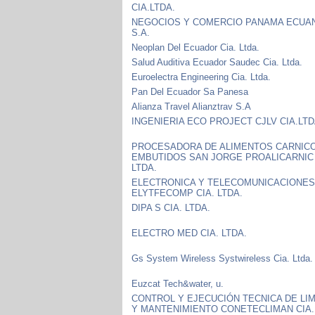
CIA.LTDA.
NEGOCIOS Y COMERCIO PANAMA ECUA
S.A.
Neoplan Del Ecuador Cia. Ltda.
Salud Auditiva Ecuador Saudec Cia. Ltda.
Euroelectra Engineering Cia. Ltda.
Pan Del Ecuador Sa Panesa
Alianza Travel Alianztrav S.A
INGENIERIA ECO PROJECT CJLV CIA.LTD
PROCESADORA DE ALIMENTOS CARNIC
EMBUTIDOS SAN JORGE PROALICARNIC 
LTDA.
ELECTRONICA Y TELECOMUNICACIONE
ELYTFECOMP CIA. LTDA.
DIPA S CIA. LTDA.
ELECTRO MED CIA. LTDA.
Gs System Wireless Systwireless Cia. Ltda.
Euzcat Tech&water, u.
CONTROL Y EJECUCIÓN TECNICA DE LI
Y MANTENIMIENTO CONETECLIMAN CIA.