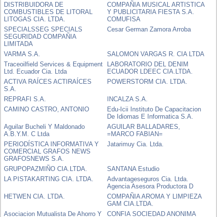
DISTRIBUIDORA DE
COMPAÑIA MUSICAL ARTISTICA
COMBUSTIBLES DE LITORAL
Y PUBLICITARIA FIESTA S.A.
LITOGAS CIA. LTDA.
COMUFISA
SPECIALSSEG SPECIALS
Cesar German Zamora Arroba
SEGURIDAD COMPAÑIA
LIMITADA
VARMA S.A.
SALOMON VARGAS R. CIA LTDA
Traceoilfield Services & Equipment
LABORATORIO DEL DENIM
Ltd. Ecuador Cia. Ltda
ECUADOR LDEEC CIA.LTDA.
ACTIVA RAÍCES ACTIRAÍCES
POWERSTORM CIA. LTDA.
S.A.
REPRAFI S.A.
INCALZA S.A.
CAMINO CASTRO, ANTONIO
Edu-Icii Instituto De Capacitacion
De Idiomas E Informatica S.A.
Aguilar Bucheli Y Maldonado
AGUILAR BALLADARES,
A.B.Y.M. C Ltda
=MARCO FABIAN=
PERIODÍSTICA INFORMATIVA Y
Jatarimuy Cia. Ltda.
COMERCIAL GRAFOS NEWS
GRAFOSNEWS S.A.
GRUPOPAZMIÑO CIA.LTDA.
SANTANA Estudio
LA PISTAKARTING CIA. LTDA.
Advantageseguros Cia. Ltda.
Agencia Asesora Productora D
HETWEN CIA. LTDA.
COMPAÑIA AROMA Y LIMPIEZA
GAM CIA.LTDA.
Asociacion Mutualista De Ahorro Y
CONFIA SOCIEDAD ANONIMA