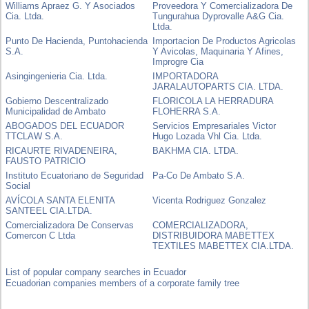
Williams Apraez G. Y Asociados
Proveedora Y Comercializadora De
Cia. Ltda.
Tungurahua Dyprovalle A&G Cia.
Ltda.
Punto De Hacienda, Puntohacienda
Importacion De Productos Agricolas
S.A.
Y Avicolas, Maquinaria Y Afines,
Improgre Cia
Asingingenieria Cia. Ltda.
IMPORTADORA
JARALAUTOPARTS CIA. LTDA.
Gobierno Descentralizado
FLORICOLA LA HERRADURA
Municipalidad de Ambato
FLOHERRA S.A.
ABOGADOS DEL ECUADOR
Servicios Empresariales Victor
TTCLAW S.A.
Hugo Lozada Vhl Cia. Ltda.
RICAURTE RIVADENEIRA,
BAKHMA CIA. LTDA.
FAUSTO PATRICIO
Instituto Ecuatoriano de Seguridad
Pa-Co De Ambato S.A.
Social
AVÍCOLA SANTA ELENITA
Vicenta Rodriguez Gonzalez
SANTEEL CIA.LTDA.
Comercializadora De Conservas
COMERCIALIZADORA,
Comercon C Ltda
DISTRIBUIDORA MABETTEX
TEXTILES MABETTEX CIA.LTDA.
List of popular company searches in Ecuador
Ecuadorian companies members of a corporate family tree