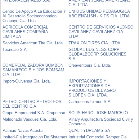
INTEGRADENTAL3D S.A.
AMERICAN JEANS AMERJEANS
CIA. LTDA.
Centro De Apoyo A La Educacion Y
UNIKIDS UNIDAD PEDAGOGICA
Al Desarrollo Socioeconomico
ABC ENGLISH - KIDS CIA. LTDA.
Coapoyo Cia. Ltda.
AGRICOLA COMERCIAL
CENTRO DE SERVICIOS ALONSO
GAVILANES COMPAÑIA
GAVILANEZ GAVILANEZ CIA.
LIMITADA
LTDA.
Servicios American Tire Cia. Ltda.
TRAXION TIRES CIA. LTDA.
Tecnoalo S.A.
GLOBAL BUSINESS CORP
GLOBALBCORP SOLUCIONES
S.A.
COMERCIALIZADORA BOMBON
Creaventours Cia. Ltda.
SAMANIEGO E HIJOS BOMSAM
CIA.LTDA.
Import-Quivensa Cia. Ltda.
IMPORTACIONES Y
EXPORTACIONES DE
PRODUCTOS DEL AGRO
SILOPEN CIA. LTDA.
PETROLCENTRO PETROLEOS
Carrocerias Ibimco S.A.
DEL CENTRO C.A.
Grupo Empresarial S.A. Grupemsa
SOLIS HARO, JOSE MARCELO
Maldonado Vasquez Cia. Ltda.
Vinary Arquitectura Sociedad Civil y
Comercial
Patricio Navas Acosta
QUALITYDREAMS SA
Insited-Cia Integracion De Sistemas
Industrial Comercial Ramper Cia