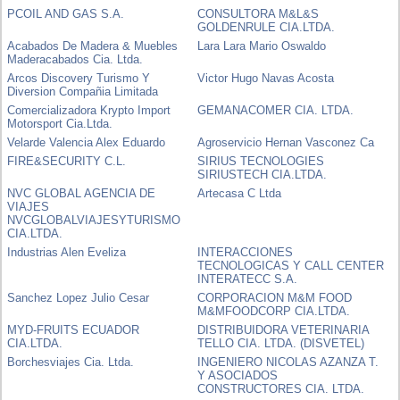
PCOIL AND GAS S.A.
CONSULTORA M&L&S
GOLDENRULE CIA.LTDA.
Acabados De Madera & Muebles
Lara Lara Mario Oswaldo
Maderacabados Cia. Ltda.
Arcos Discovery Turismo Y
Victor Hugo Navas Acosta
Diversion Compañia Limitada
Comercializadora Krypto Import
GEMANACOMER CIA. LTDA.
Motorsport Cia.Ltda.
Velarde Valencia Alex Eduardo
Agroservicio Hernan Vasconez Ca
FIRE&SECURITY C.L.
SIRIUS TECNOLOGIES
SIRIUSTECH CIA.LTDA.
NVC GLOBAL AGENCIA DE
Artecasa C Ltda
VIAJES
NVCGLOBALVIAJESYTURISMO
CIA.LTDA.
Industrias Alen Eveliza
INTERACCIONES
TECNOLOGICAS Y CALL CENTER
INTERATECC S.A.
Sanchez Lopez Julio Cesar
CORPORACION M&M FOOD
M&MFOODCORP CIA.LTDA.
MYD-FRUITS ECUADOR
DISTRIBUIDORA VETERINARIA
CIA.LTDA.
TELLO CIA. LTDA. (DISVETEL)
Borchesviajes Cia. Ltda.
INGENIERO NICOLAS AZANZA T.
Y ASOCIADOS
CONSTRUCTORES CIA. LTDA.