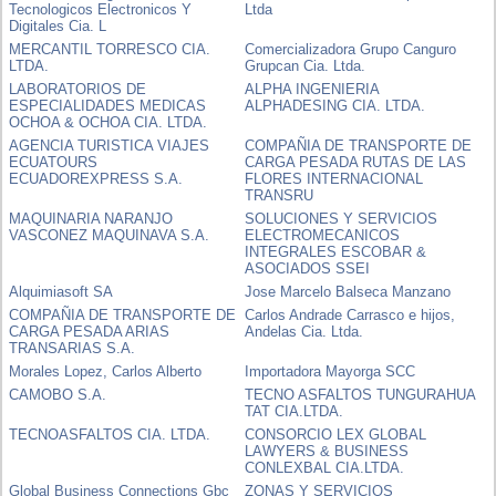
Tecnologicos Electronicos Y
Ltda
Digitales Cia. L
MERCANTIL TORRESCO CIA.
Comercializadora Grupo Canguro
LTDA.
Grupcan Cia. Ltda.
LABORATORIOS DE
ALPHA INGENIERIA
ESPECIALIDADES MEDICAS
ALPHADESING CIA. LTDA.
OCHOA & OCHOA CIA. LTDA.
AGENCIA TURISTICA VIAJES
COMPAÑIA DE TRANSPORTE DE
ECUATOURS
CARGA PESADA RUTAS DE LAS
ECUADOREXPRESS S.A.
FLORES INTERNACIONAL
TRANSRU
MAQUINARIA NARANJO
SOLUCIONES Y SERVICIOS
VASCONEZ MAQUINAVA S.A.
ELECTROMECANICOS
INTEGRALES ESCOBAR &
ASOCIADOS SSEI
Alquimiasoft SA
Jose Marcelo Balseca Manzano
COMPAÑIA DE TRANSPORTE DE
Carlos Andrade Carrasco e hijos,
CARGA PESADA ARIAS
Andelas Cia. Ltda.
TRANSARIAS S.A.
Morales Lopez, Carlos Alberto
Importadora Mayorga SCC
CAMOBO S.A.
TECNO ASFALTOS TUNGURAHUA
TAT CIA.LTDA.
TECNOASFALTOS CIA. LTDA.
CONSORCIO LEX GLOBAL
LAWYERS & BUSINESS
CONLEXBAL CIA.LTDA.
Global Business Connections Gbc
ZONAS Y SERVICIOS