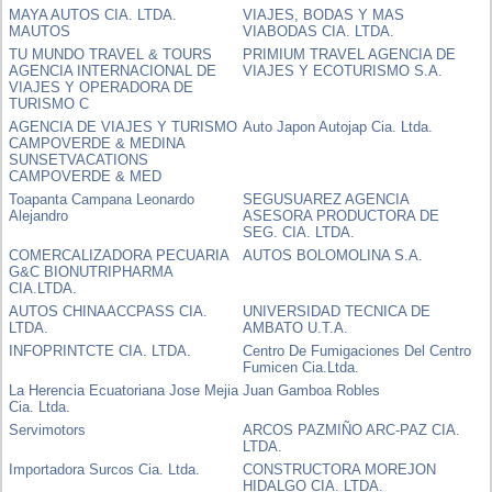
MAYA AUTOS CIA. LTDA.
VIAJES, BODAS Y MAS
MAUTOS
VIABODAS CIA. LTDA.
TU MUNDO TRAVEL & TOURS
PRIMIUM TRAVEL AGENCIA DE
AGENCIA INTERNACIONAL DE
VIAJES Y ECOTURISMO S.A.
VIAJES Y OPERADORA DE
TURISMO C
AGENCIA DE VIAJES Y TURISMO
Auto Japon Autojap Cia. Ltda.
CAMPOVERDE & MEDINA
SUNSETVACATIONS
CAMPOVERDE & MED
Toapanta Campana Leonardo
SEGUSUAREZ AGENCIA
Alejandro
ASESORA PRODUCTORA DE
SEG. CIA. LTDA.
COMERCALIZADORA PECUARIA
AUTOS BOLOMOLINA S.A.
G&C BIONUTRIPHARMA
CIA.LTDA.
AUTOS CHINAACCPASS CIA.
UNIVERSIDAD TECNICA DE
LTDA.
AMBATO U.T.A.
INFOPRINTCTE CIA. LTDA.
Centro De Fumigaciones Del Centro
Fumicen Cia.Ltda.
La Herencia Ecuatoriana Jose Mejia
Juan Gamboa Robles
Cia. Ltda.
Servimotors
ARCOS PAZMIÑO ARC-PAZ CIA.
LTDA.
Importadora Surcos Cia. Ltda.
CONSTRUCTORA MOREJON
HIDALGO CIA. LTDA.