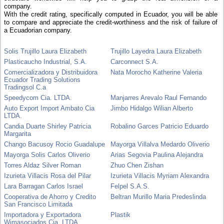
company.
With the credit rating, specifically computed in Ecuador, you will be able
to compare and appreciate the credit-worthiness and the risk of failure of
a Ecuadorian company.
Solis Trujillo Laura Elizabeth
Trujillo Layedra Laura Elizabeth
Plasticaucho Industrial, S.A.
Carconnect S.A.
Comercializadora y Distribuidora
Nata Morocho Katherine Valeria
Ecuador Trading Solutions
Tradingsol C.a
Speedycom Cia. LTDA.
Manjarres Arevalo Raul Fernando
Auto Export Import Ambato Cia
Jimbo Hidalgo Wilian Alberto
LTDA.
Candia Duarte Shirley Patricia
Robalino Garces Patricio Eduardo
Margarita
Chango Bacusoy Rocio Guadalupe
Mayorga Villalva Medardo Oliverio
Mayorga Solis Carlos Oliverio
Arias Segovia Paulina Alejandra
Torres Aldaz Silver Roman
Zhuo Chen Zishan
Izurieta Villacis Rosa del Pilar
Izurieta Villacis Myriam Alexandra
Lara Barragan Carlos Israel
Felpel S.A.S.
Cooperativa de Ahorro y Credito
Beltran Murillo Maria Predeslinda
San Francisco Limitada
Importadora y Exportadora
Plastik
Wimasociados Cia. LTDA.