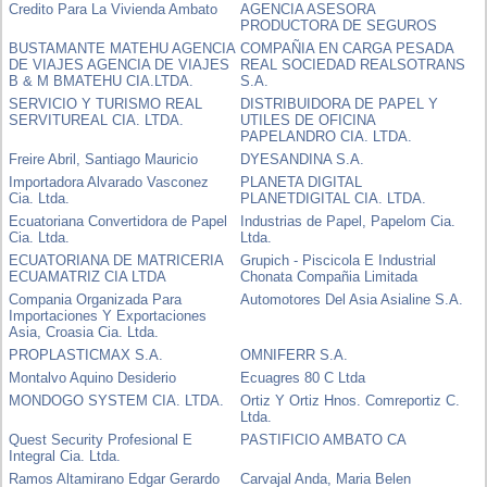
Credito Para La Vivienda Ambato
AGENCIA ASESORA
PRODUCTORA DE SEGUROS
BUSTAMANTE MATEHU AGENCIA
COMPAÑIA EN CARGA PESADA
DE VIAJES AGENCIA DE VIAJES
REAL SOCIEDAD REALSOTRANS
B & M BMATEHU CIA.LTDA.
S.A.
SERVICIO Y TURISMO REAL
DISTRIBUIDORA DE PAPEL Y
SERVITUREAL CIA. LTDA.
UTILES DE OFICINA
PAPELANDRO CIA. LTDA.
Freire Abril, Santiago Mauricio
DYESANDINA S.A.
Importadora Alvarado Vasconez
PLANETA DIGITAL
Cia. Ltda.
PLANETDIGITAL CIA. LTDA.
Ecuatoriana Convertidora de Papel
Industrias de Papel, Papelom Cia.
Cia. Ltda.
Ltda.
ECUATORIANA DE MATRICERIA
Grupich - Piscicola E Industrial
ECUAMATRIZ CIA LTDA
Chonata Compañia Limitada
Compania Organizada Para
Automotores Del Asia Asialine S.A.
Importaciones Y Exportaciones
Asia, Croasia Cia. Ltda.
PROPLASTICMAX S.A.
OMNIFERR S.A.
Montalvo Aquino Desiderio
Ecuagres 80 C Ltda
MONDOGO SYSTEM CIA. LTDA.
Ortiz Y Ortiz Hnos. Comreportiz C.
Ltda.
Quest Security Profesional E
PASTIFICIO AMBATO CA
Integral Cia. Ltda.
Ramos Altamirano Edgar Gerardo
Carvajal Anda, Maria Belen