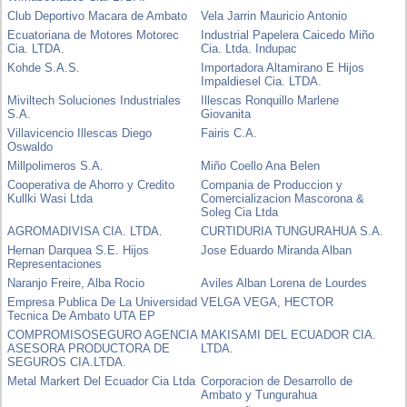
Club Deportivo Macara de Ambato
Vela Jarrin Mauricio Antonio
Ecuatoriana de Motores Motorec
Industrial Papelera Caicedo Miño
Cia. LTDA.
Cia. Ltda. Indupac
Kohde S.A.S.
Importadora Altamirano E Hijos
Impaldiesel Cia. LTDA.
Miviltech Soluciones Industriales
Illescas Ronquillo Marlene
S.A.
Giovanita
Villavicencio Illescas Diego
Fairis C.A.
Oswaldo
Millpolimeros S.A.
Miño Coello Ana Belen
Cooperativa de Ahorro y Credito
Compania de Produccion y
Kullki Wasi Ltda
Comercializacion Mascorona &
Soleg Cia Ltda
AGROMADIVISA CIA. LTDA.
CURTIDURIA TUNGURAHUA S.A.
Hernan Darquea S.E. Hijos
Jose Eduardo Miranda Alban
Representaciones
Naranjo Freire, Alba Rocio
Aviles Alban Lorena de Lourdes
Empresa Publica De La Universidad
VELGA VEGA, HECTOR
Tecnica De Ambato UTA EP
COMPROMISOSEGURO AGENCIA
MAKISAMI DEL ECUADOR CIA.
ASESORA PRODUCTORA DE
LTDA.
SEGUROS CIA.LTDA.
Metal Markert Del Ecuador Cia Ltda
Corporacion de Desarrollo de
Ambato y Tungurahua