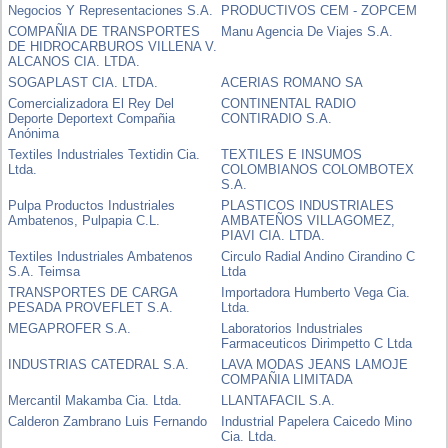
Negocios Y Representaciones S.A.
PRODUCTIVOS CEM - ZOPCEM
COMPAÑIA DE TRANSPORTES
Manu Agencia De Viajes S.A.
DE HIDROCARBUROS VILLENA V.
ALCANOS CIA. LTDA.
SOGAPLAST CIA. LTDA.
ACERIAS ROMANO SA
Comercializadora El Rey Del
CONTINENTAL RADIO
Deporte Deportext Compañia
CONTIRADIO S.A.
Anónima
Textiles Industriales Textidin Cia.
TEXTILES E INSUMOS
Ltda.
COLOMBIANOS COLOMBOTEX
S.A.
Pulpa Productos Industriales
PLASTICOS INDUSTRIALES
Ambatenos, Pulpapia C.L.
AMBATEÑOS VILLAGOMEZ,
PIAVI CIA. LTDA.
Textiles Industriales Ambatenos
Circulo Radial Andino Cirandino C
S.A. Teimsa
Ltda
TRANSPORTES DE CARGA
Importadora Humberto Vega Cia.
PESADA PROVEFLET S.A.
Ltda.
MEGAPROFER S.A.
Laboratorios Industriales
Farmaceuticos Dirimpetto C Ltda
INDUSTRIAS CATEDRAL S.A.
LAVA MODAS JEANS LAMOJE
COMPAÑIA LIMITADA
Mercantil Makamba Cia. Ltda.
LLANTAFACIL S.A.
Calderon Zambrano Luis Fernando
Industrial Papelera Caicedo Mino
Cia. Ltda.