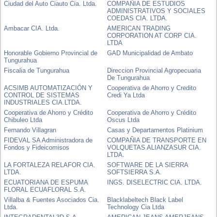
Ciudad del Auto Ciauto Cia. Ltda.
COMPAÑIA DE ESTUDIOS
ADMINISTRATIVOS Y SOCIALES
COEDAS CIA. LTDA.
Ambacar CIA. Ltda.
AMERICAN TRADING
CORPORATION AT CORP CIA.
LTDA
Honorable Gobierno Provincial de
GAD Municipalidad de Ambato
Tungurahua
Fiscalia de Tungurahua
Direccion Provincial Agropecuaria
De Tungurahua
ACSIMB AUTOMATIZACIÓN Y
Cooperativa de Ahorro y Credito
CONTROL DE SISTEMAS
Credi Ya Ltda
INDUSTRIALES CIA.LTDA.
Cooperativa de Ahorro y Crédito
Cooperativa de Ahorro y Crédito
Chibuleo Ltda
Oscus Ltda
Fernando Villagran
Casas y Departamentos Platinium
FIDEVAL SA Administradora de
COMPAÑIA DE TRANSPORTE EN
Fondos y Fideicomisos
VOLQUETAS ALIANZASUR CIA.
LTDA.
LA FORTALEZA RELAFOR CIA.
SOFTWARE DE LA SIERRA
LTDA.
SOFTSIERRA S.A.
ECUATORIANA DE ESPUMA
INGS. DISELECTRIC CIA. LTDA.
FLORAL ECUAFLORAL S.A.
Villalba & Fuentes Asociados Cia.
Blacklabeltech Black Label
Ltda.
Technology Cia Ltda