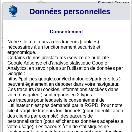
English
|
Français
Données personnelles
Profil
Panier
Consentement
Connexion - Inscription
Votre panier est vide
Notre site a recours à des traceurs (cookies)
Nouvelle-Zélande
>
Toutes villes
>
Wanaka
nécessaires à un fonctionnement sécurisé et
WILLUM RICHARDS CONSULTING LIMITED, Wanaka
ergonomique.
Certains de nos prestataires (service de publicité
FICHE ENTREPRISE
Google Adsense et d'analyse statistique Google
Dénomination
WILLUM RICHARDS CONSULTING LIMITED
Analytics, en savoir plus sur l'utilisation de données par
Adresse
30 Mataraki Place
Google :
Ville
Wanaka
- 9305
https://policies.google.com/technologies/partner-sites )
Pays
Nouvelle-Zélande
peuvent également en déposer dans votre navigateur.
Type
Adresse unique
Ces traceurs (ou cookies, informations stockées dans
d'adresse
votre navigateur) sont répartis en 2 types.
Téléphone
+64 21-------
Les traceurs pour lesquels le consentement de
DUNS®
59-------
l'utilisateur n'est pas demandé par la RGPD. Pour notre
Number
site il s'agit de traceurs fonctionnels (pour l'identification
des clients par exemple), des traceurs de
personnalisation (pour afficher des données adaptées à
Voir les informations disponibles
votre usage). Les traceurs à fin de statistiques ne
contiennent aucune information pouvant vous identifier