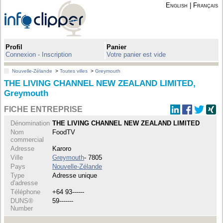
English
|
Français
Profil
Panier
Connexion - Inscription
Votre panier est vide
Nouvelle-Zélande
>
Toutes villes
>
Greymouth
THE LIVING CHANNEL NEW ZEALAND LIMITED,
Greymouth
FICHE ENTREPRISE
Dénomination
THE LIVING CHANNEL NEW ZEALAND LIMITED
Nom
FoodTV
commercial
Adresse
Karoro
Ville
Greymouth
- 7805
Pays
Nouvelle-Zélande
Type
Adresse unique
d'adresse
Téléphone
+64 93------
DUNS®
59-------
Number