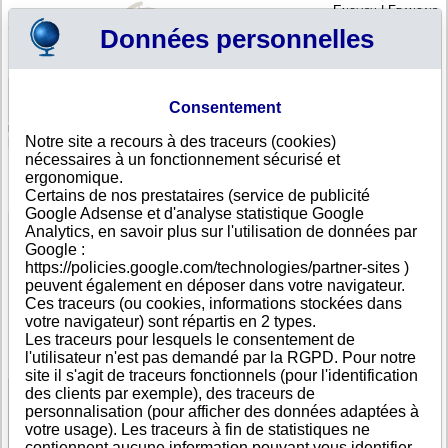
English
|
Français
Données personnelles
Profil
Panier
Consentement
Connexion - Inscription
Votre panier est vide
Notre site a recours à des traceurs (cookies)
Maroc
>
Toutes villes
>
Casablanca
nécessaires à un fonctionnement sécurisé et
POLYGONE B2B, Casablanca
ergonomique.
Certains de nos prestataires (service de publicité
FICHE ENTREPRISE
Google Adsense et d'analyse statistique Google
Dénomination
POLYGONE B2B
Analytics, en savoir plus sur l'utilisation de données par
Adresse
13 RUE AHMED EL MAJJATI RES LES ALPES 1ER
Google :
ETG N8 20100
https://policies.google.com/technologies/partner-sites )
Ville
Casablanca
peuvent également en déposer dans votre navigateur.
Pays
Maroc
Ces traceurs (ou cookies, informations stockées dans
Type
Adresse unique
votre navigateur) sont répartis en 2 types.
d'adresse
Les traceurs pour lesquels le consentement de
DUNS®
53-------
l'utilisateur n'est pas demandé par la RGPD. Pour notre
Number
site il s'agit de traceurs fonctionnels (pour l'identification
des clients par exemple), des traceurs de
personnalisation (pour afficher des données adaptées à
Voir les informations disponibles
votre usage). Les traceurs à fin de statistiques ne
contiennent aucune information pouvant vous identifier