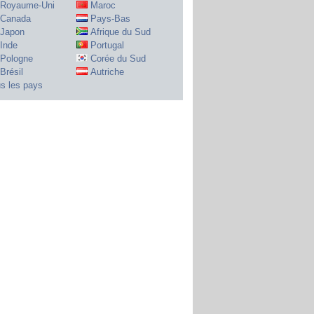
Royaume-Uni
Maroc
Canada
Pays-Bas
Japon
Afrique du Sud
Inde
Portugal
Pologne
Corée du Sud
Brésil
Autriche
s les pays