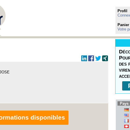
Profil
Connexi
Panier
Votre p
Déco
Pour
des 
R
vire
 JOSE
acce
Pays 
nformations disponibles