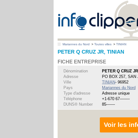
Mariannes du Nord
>
Toutes villes
>
TINIAN
PETER Q CRUZ JR, TINIAN
FICHE ENTREPRISE
Dénomination
PETER Q CRUZ J
Adresse
PO BOX 257, SAN
Ville
TINIAN
- 96952
Pays
Mariannes du Nord
Type d'adresse
Adresse unique
Téléphone
+1-670 67--------
DUNS® Number
85-------
Voir les i