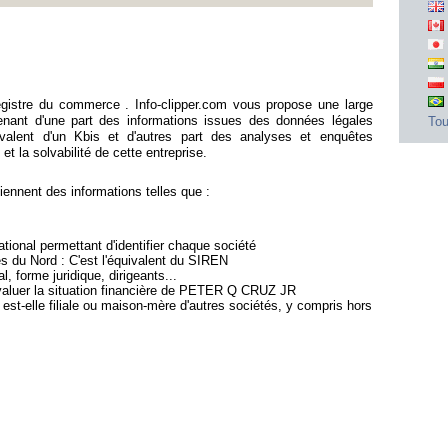
stre du commerce . Info-clipper.com vous propose une large
ant d'une part des informations issues des données légales
Tou
ivalent d'un Kbis et d'autres part des analyses et enquêtes
et la solvabilité de cette entreprise.
nent des informations telles que :
ional permettant d'identifier chaque société
es du Nord : C'est l'équivalent du SIREN
l, forme juridique, dirigeants...
évaluer la situation financière de PETER Q CRUZ JR
t-elle filiale ou maison-mère d'autres sociétés, y compris hors