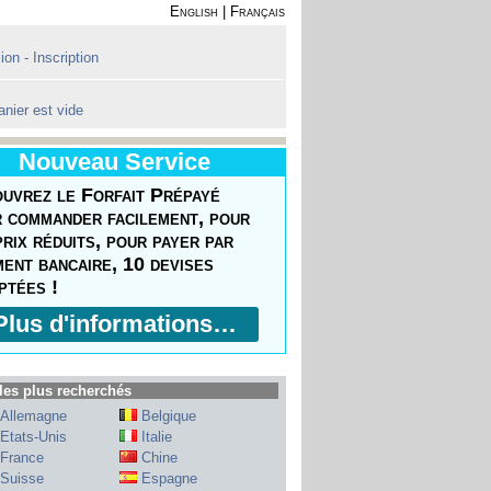
English
|
Français
on - Inscription
anier est vide
Nouveau Service
uvrez le Forfait Prépayé
 commander facilement, pour
prix réduits, pour payer par
ment bancaire, 10 devises
ptées !
Plus d'informations…
les plus recherchés
Allemagne
Belgique
Etats-Unis
Italie
France
Chine
Suisse
Espagne