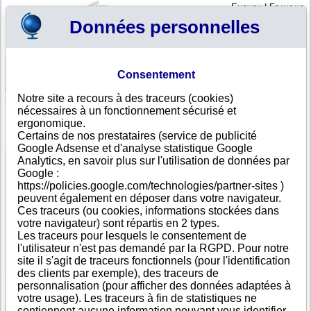
English
|
Français
Données personnelles
Profil
Panier
Consentement
Connexion - Inscription
Votre panier est vide
Notre site a recours à des traceurs (cookies)
Inde
>
Toutes villes
>
Pune
nécessaires à un fonctionnement sécurisé et
S&S CONSULTING, Pune
ergonomique.
Certains de nos prestataires (service de publicité
FICHE ENTREPRISE
Google Adsense et d'analyse statistique Google
Dénomination
S&S CONSULTING
Analytics, en savoir plus sur l'utilisation de données par
Adresse
SHOP NO.24 PRADHIKARAN PETH NO.38, FOURTH
Google :
FLOOR BHUKHAND NO. L C-1 METRO-9 RAHATANI
https://policies.google.com/technologies/partner-sites )
Ville
Pune
- 411035
peuvent également en déposer dans votre navigateur.
Pays
Inde
Ces traceurs (ou cookies, informations stockées dans
Type
Adresse unique
votre navigateur) sont répartis en 2 types.
d'adresse
Les traceurs pour lesquels le consentement de
Téléphone
+91 99--------
l'utilisateur n'est pas demandé par la RGPD. Pour notre
DUNS®
91-------
site il s'agit de traceurs fonctionnels (pour l'identification
Number
des clients par exemple), des traceurs de
personnalisation (pour afficher des données adaptées à
votre usage). Les traceurs à fin de statistiques ne
Voir les informations disponibles
contiennent aucune information pouvant vous identifier