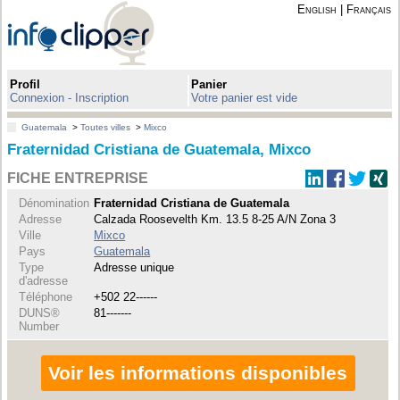
English
|
Français
Profil
Panier
Connexion - Inscription
Votre panier est vide
Guatemala
>
Toutes villes
>
Mixco
Fraternidad Cristiana de Guatemala, Mixco
FICHE ENTREPRISE
Dénomination
Fraternidad Cristiana de Guatemala
Adresse
Calzada Roosevelth Km. 13.5 8-25 A/N Zona 3
Ville
Mixco
Pays
Guatemala
Type
Adresse unique
d'adresse
Téléphone
+502 22------
DUNS®
81-------
Number
Voir les informations disponibles