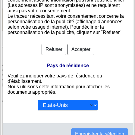
Nombre de sociétés dans ce groupe : 215
(Les adresses IP sont anonymisées) et ne requièrent
ainsi pas votre consentement.
Le traceur nécessitant votre consentement concerne la
Voir les informations disponibles
personnalisation de la publicité (affichage d'annonces
selon votre usage d'internet). Pour décliner la
personnalisation de la publicité, cliquez sur "Refuser".
Vérifiez Markel American Insurance Company
Refuser
Accepter
Markel American Insurance Company est immatriculée au registre du
commerce américain. Info-clipper.com vous propose une large gamme de
Pays de résidence
documents et de rapports contenant d'une part des informations issues
des données légales permettant notamment de constituer l'équivalent
Veuillez indiquer votre pays de résidence ou
d'un Kbis et d'autres part des analyses et enquêtes commerciales
d'établissement.
permettant d'évaluer la fiabilité et la solvabilité de cette entreprise.
Nous utilisons cette information pour afficher les
documents appropriés.
Les documents sur Markel American Insurance Company contiennent
des informations telles que :
N° DUNS : Ce N° est un SIRET international permettant d'identifier
chaque société
N° d'immatriculation aux Etats-Unis : C'est l'équivalent du SIREN
Informations légales : Adresses, capital, forme juridique,
Enregistrer la sélection