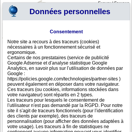
English
|
Français
Données personnelles
Profil
Panier
Consentement
Connexion - Inscription
Votre panier est vide
Notre site a recours à des traceurs (cookies)
Etats-Unis
>
Toutes villes
>
Glen Allen
nécessaires à un fonctionnement sécurisé et
Markel American Insurance Company, Glen Allen
ergonomique.
Certains de nos prestataires (service de publicité
FICHE ENTREPRISE
Google Adsense et d'analyse statistique Google
Dénomination
Markel American Insurance Company
Analytics, en savoir plus sur l'utilisation de données par
Adresse
4521 Highwoods Pkwy Ste 200
Google :
Ville
Glen Allen
- 230606513
https://policies.google.com/technologies/partner-sites )
État
Virginia
peuvent également en déposer dans votre navigateur.
Région
VA
Ces traceurs (ou cookies, informations stockées dans
Pays
Etats-Unis
votre navigateur) sont répartis en 2 types.
Type
Adresse unique
Les traceurs pour lesquels le consentement de
d'adresse
l'utilisateur n'est pas demandé par la RGPD. Pour notre
Téléphone
+1 80--------
site il s'agit de traceurs fonctionnels (pour l'identification
DUNS®
79-------
des clients par exemple), des traceurs de
Number
personnalisation (pour afficher des données adaptées à
votre usage). Les traceurs à fin de statistiques ne
Cette entreprise fait partie d'un groupe de sociétés.
contiennent aucune information pouvant vous identifier