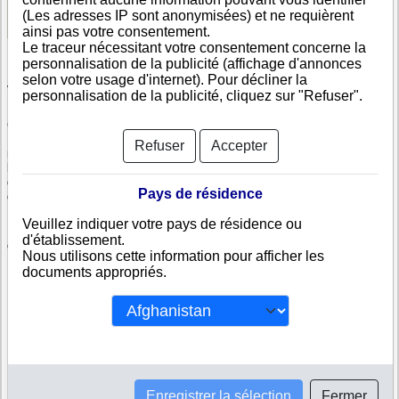
Voir les informations disponibles
(Les adresses IP sont anonymisées) et ne requièrent
ainsi pas votre consentement.
Le traceur nécessitant votre consentement concerne la
personnalisation de la publicité (affichage d'annonces
selon votre usage d'internet). Pour décliner la
Vérifiez Galactiics, LLC
personnalisation de la publicité, cliquez sur "Refuser".
Galactiics, LLC est immatriculée au registre du commerce américain.
Info-clipper.com vous propose une large gamme de documents et de
Refuser
Accepter
rapports contenant d'une part des informations issues des données
légales permettant notamment de constituer l'équivalent d'un Kbis et
d'autres part des analyses et enquêtes commerciales permettant
Pays de résidence
d'évaluer la fiabilité et la solvabilité de cette entreprise.
Veuillez indiquer votre pays de résidence ou
Les documents sur Galactiics, LLC contiennent des informations telles
d'établissement.
que :
Nous utilisons cette information pour afficher les
documents appropriés.
N° DUNS : Ce N° est un SIRET international permettant d'identifier
chaque société
N° d'immatriculation aux Etats-Unis : C'est l'équivalent du SIREN
Informations légales : Adresses, capital, forme juridique,
dirigeants...
Bilans, scores, ratings permettant d'évaluer la situation financière
de Galactiics, LLC
Liens financiers : Galactiics, LLC est-elle filiale ou maison-mère
Enregistrer la sélection
Fermer