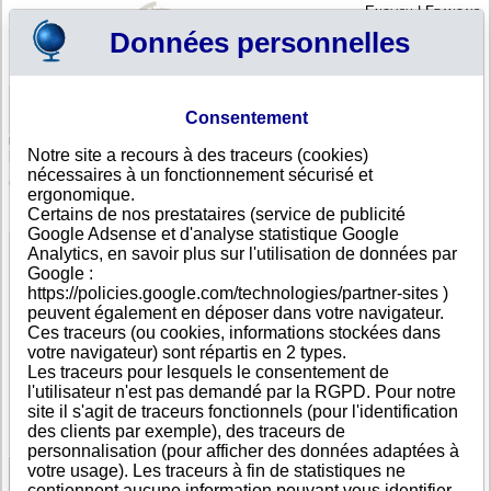
English
|
Français
Données personnelles
Profil
Panier
Consentement
Connexion - Inscription
Votre panier est vide
Notre site a recours à des traceurs (cookies)
Etats-Unis
>
Toutes villes
>
Middletown
nécessaires à un fonctionnement sécurisé et
Galactiics, LLC, Middletown
ergonomique.
Certains de nos prestataires (service de publicité
FICHE ENTREPRISE
Google Adsense et d'analyse statistique Google
Dénomination
Galactiics, LLC
Analytics, en savoir plus sur l'utilisation de données par
Adresse
651 S Broad St Ste 201
Google :
Ville
Middletown
- 197091409
https://policies.google.com/technologies/partner-sites )
État
Delaware
peuvent également en déposer dans votre navigateur.
Région
DE
Ces traceurs (ou cookies, informations stockées dans
Pays
Etats-Unis
votre navigateur) sont répartis en 2 types.
Type
Adresse unique
Les traceurs pour lesquels le consentement de
d'adresse
l'utilisateur n'est pas demandé par la RGPD. Pour notre
Téléphone
+1 50--------
site il s'agit de traceurs fonctionnels (pour l'identification
DUNS®
11-------
des clients par exemple), des traceurs de
Number
personnalisation (pour afficher des données adaptées à
votre usage). Les traceurs à fin de statistiques ne
contiennent aucune information pouvant vous identifier