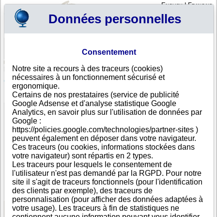
English
|
Français
Données personnelles
Profil
Panier
Consentement
Connexion - Inscription
Votre panier est vide
Notre site a recours à des traceurs (cookies)
Emirats Arabes Unis
>
Toutes villes
>
Sharjah
nécessaires à un fonctionnement sécurisé et
ORCHID METAL SCRAP TR LLC, Sharjah
ergonomique.
Certains de nos prestataires (service de publicité
FICHE ENTREPRISE
Google Adsense et d'analyse statistique Google
Dénomination
ORCHID METAL SCRAP TR LLC
Analytics, en savoir plus sur l'utilisation de données par
Nom
ORCHID
Google :
commercial
https://policies.google.com/technologies/partner-sites )
Adresse
Behind Industrial 3rd Street Sharjah Industrial Area 10
peuvent également en déposer dans votre navigateur.
Ville
Sharjah
Ces traceurs (ou cookies, informations stockées dans
Pays
Emirats Arabes Unis
votre navigateur) sont répartis en 2 types.
Type
Adresse unique
Les traceurs pour lesquels le consentement de
d'adresse
l'utilisateur n'est pas demandé par la RGPD. Pour notre
Téléphone
+971 65------
site il s'agit de traceurs fonctionnels (pour l'identification
DUNS®
36-------
des clients par exemple), des traceurs de
Number
personnalisation (pour afficher des données adaptées à
votre usage). Les traceurs à fin de statistiques ne
contiennent aucune information pouvant vous identifier