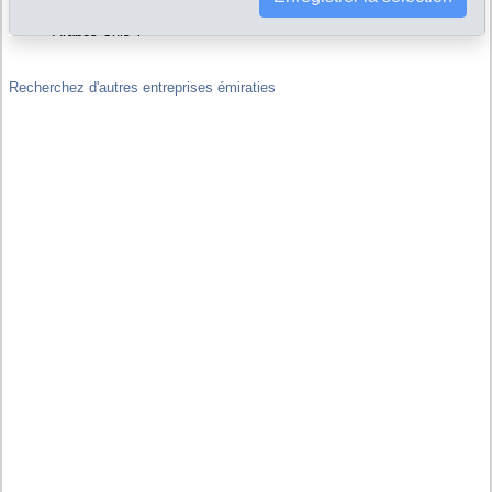
ou maison-mère d'autres sociétés, y compris hors de Emirats
Arabes Unis ?
Recherchez d'autres entreprises émiraties