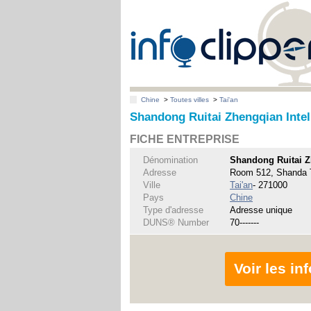
Chine
>
Toutes villes
>
Tai'an
Shandong Ruitai Zhengqian Intell
FICHE ENTREPRISE
Dénomination
Shandong Ruitai Z
Adresse
Room 512, Shanda T
Ville
Tai'an
- 271000
Pays
Chine
Type d'adresse
Adresse unique
DUNS® Number
70-------
Voir les i