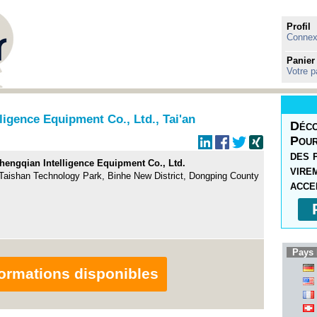
Profil
Connexi
Panier
Votre p
igence Equipment Co., Ltd., Tai'an
Déco
Pour
des 
hengqian Intelligence Equipment Co., Ltd.
vire
aishan Technology Park, Binhe New District, Dongping County
acce
Pays 
nformations disponibles