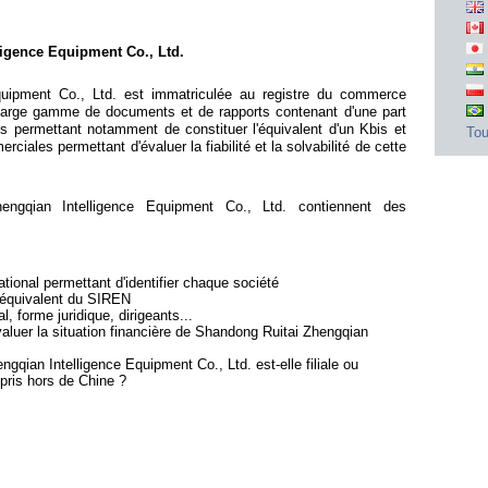
ligence Equipment Co., Ltd.
quipment Co., Ltd. est immatriculée au registre du commerce
 large gamme de documents et de rapports contenant d'une part
s permettant notamment de constituer l'équivalent d'un Kbis et
Tou
iales permettant d'évaluer la fiabilité et la solvabilité de cette
ngqian Intelligence Equipment Co., Ltd. contiennent des
ional permettant d'identifier chaque société
l'équivalent du SIREN
l, forme juridique, dirigeants...
valuer la situation financière de Shandong Ruitai Zhengqian
ngqian Intelligence Equipment Co., Ltd. est-elle filiale ou
pris hors de Chine ?