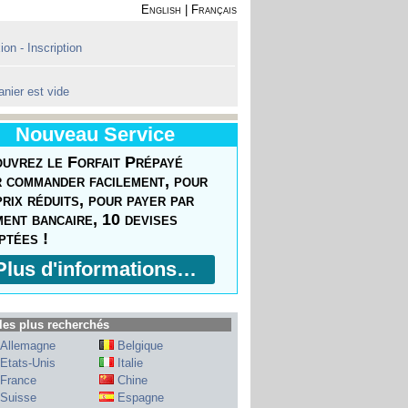
English
|
Français
on - Inscription
anier est vide
Nouveau Service
uvrez le Forfait Prépayé
 commander facilement, pour
prix réduits, pour payer par
ment bancaire, 10 devises
ptées !
Plus d'informations…
les plus recherchés
Allemagne
Belgique
Etats-Unis
Italie
France
Chine
Suisse
Espagne