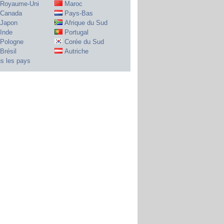
Royaume-Uni
Maroc
Canada
Pays-Bas
Japon
Afrique du Sud
Inde
Portugal
Pologne
Corée du Sud
Brésil
Autriche
s les pays