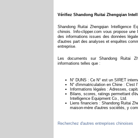
Vérifiez Shandong Ruitai Zhengqian Intel
Shandong Ruitai Zhengqian Intelligence E
chinois. Info-clipper.com vous propose une
des informations issues des données légale
d'autres part des analyses et enquêtes commerc
entreprise.
Les documents sur Shandong Ruitai Zhe
informations telles que :
N° DUNS : Ce N° est un SIRET internat
N° d'immatriculation en Chine : C'est 
Informations légales : Adresses, capita
Bilans, scores, ratings permettant d'é
Intelligence Equipment Co., Ltd.
Liens financiers : Shandong Ruitai Zhe
maison-mère d'autres sociétés, y com
Recherchez d'autres entreprises chinoises