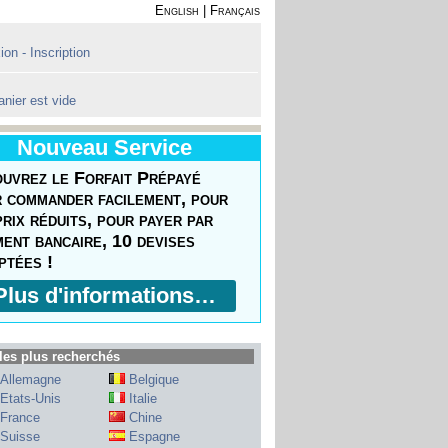
English
|
Français
on - Inscription
anier est vide
Nouveau Service
uvrez le Forfait Prépayé
 commander facilement, pour
prix réduits, pour payer par
ment bancaire, 10 devises
ptées !
Plus d'informations…
les plus recherchés
Allemagne
Belgique
Etats-Unis
Italie
France
Chine
Suisse
Espagne