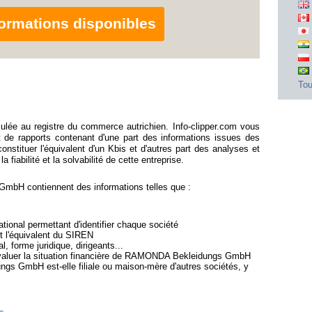
nformations disponibles
Tou
e au registre du commerce autrichien. Info-clipper.com vous
e rapports contenant d'une part des informations issues des
stituer l'équivalent d'un Kbis et d'autres part des analyses et
fiabilité et la solvabilité de cette entreprise.
bH contiennent des informations telles que :
ional permettant d'identifier chaque société
st l'équivalent du SIREN
l, forme juridique, dirigeants...
'évaluer la situation financière de RAMONDA Bekleidungs GmbH
gs GmbH est-elle filiale ou maison-mère d'autres sociétés, y