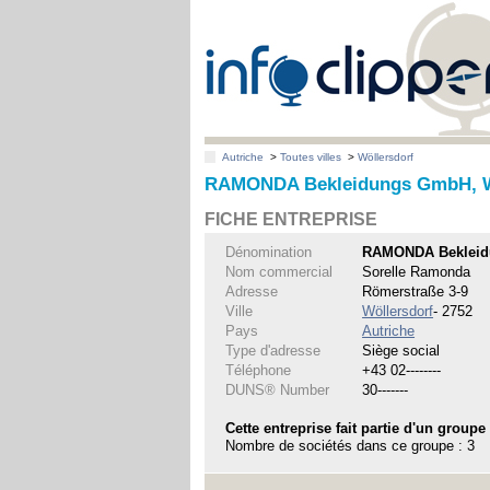
Autriche
>
Toutes villes
>
Wöllersdorf
RAMONDA Bekleidungs GmbH, W
FICHE ENTREPRISE
Dénomination
RAMONDA Beklei
Nom commercial
Sorelle Ramonda
Adresse
Römerstraße 3-9
Ville
Wöllersdorf
- 2752
Pays
Autriche
Type d'adresse
Siège social
Téléphone
+43 02--------
DUNS® Number
30-------
Cette entreprise fait partie d'un groupe
Nombre de sociétés dans ce groupe : 3