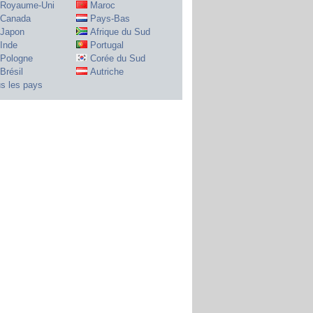
Royaume-Uni
Maroc
Canada
Pays-Bas
Japon
Afrique du Sud
Inde
Portugal
Pologne
Corée du Sud
Brésil
Autriche
s les pays