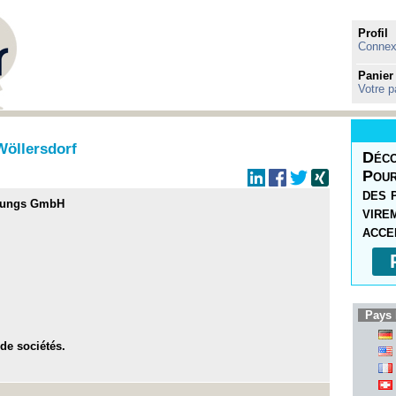
Profil
Connexi
Panier
Votre p
öllersdorf
Déco
Pour
des 
dungs GmbH
vire
acce
Pays 
 de sociétés.