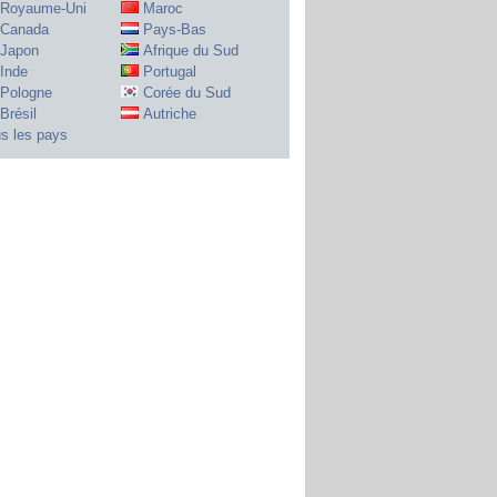
Royaume-Uni
Maroc
Canada
Pays-Bas
Japon
Afrique du Sud
Inde
Portugal
Pologne
Corée du Sud
Brésil
Autriche
s les pays