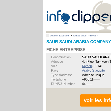
Arabie Saoudite
>
Toutes villes
>
Riyadh
SAUR SAUDI ARABIA COMPANY 
FICHE ENTREPRISE
Dénomination
SAUR SAUDI ARA
Adresse
4th Floor,Tamkeen 
Ville
Riyadh
- 13141
Pays
Arabie Saoudite
Type d'adresse
Adresse unique
Téléphone
+966 11-------
DUNS® Number
44-------
Voir les i