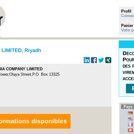
Profil
Connexi
Panier
Votre p
LIMITED, Riyadh
Déco
Pour
des 
BIA COMPANY LIMITED
vire
Tower,Olaya Street,P.O. Box 13325
acce
Pays 
nformations disponibles