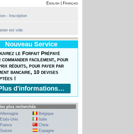
English
|
Français
on - Inscription
anier est vide
Nouveau Service
uvrez le Forfait Prépayé
 commander facilement, pour
prix réduits, pour payer par
ment bancaire, 10 devises
ptées !
Plus d'informations…
les plus recherchés
Allemagne
Belgique
Etats-Unis
Italie
France
Chine
Suisse
Espagne