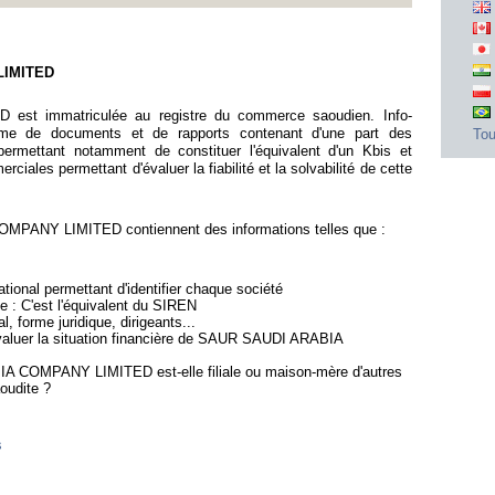
LIMITED
 immatriculée au registre du commerce saoudien. Info-
me de documents et de rapports contenant d'une part des
Tou
ermettant notamment de constituer l'équivalent d'un Kbis et
iales permettant d'évaluer la fiabilité et la solvabilité de cette
PANY LIMITED contiennent des informations telles que :
ional permettant d'identifier chaque société
e : C'est l'équivalent du SIREN
l, forme juridique, dirigeants...
'évaluer la situation financière de SAUR SAUDI ARABIA
A COMPANY LIMITED est-elle filiale ou maison-mère d'autres
oudite ?
s