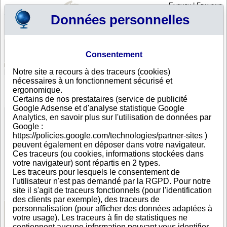
English
|
Français
Données personnelles
Profil
Panier
Consentement
Connexion - Inscription
Votre panier est vide
Notre site a recours à des traceurs (cookies)
Arabie Saoudite
>
Toutes villes
>
Riyadh
nécessaires à un fonctionnement sécurisé et
E-SPORTS WORLD CUP FOUNDATION, Riyadh
ergonomique.
Certains de nos prestataires (service de publicité
FICHE ENTREPRISE
Google Adsense et d'analyse statistique Google
Dénomination
E-SPORTS WORLD CUP FOUNDATION
Analytics, en savoir plus sur l'utilisation de données par
Adresse
Building Number : 3936,Prince Turki Ibn Abdulaziz Al
Google :
Awwal Road
https://policies.google.com/technologies/partner-sites )
Ville
Riyadh
- 12382
peuvent également en déposer dans votre navigateur.
Pays
Arabie Saoudite
Ces traceurs (ou cookies, informations stockées dans
Type
Adresse unique
votre navigateur) sont répartis en 2 types.
d'adresse
Les traceurs pour lesquels le consentement de
Téléphone
+966 59-------
l'utilisateur n'est pas demandé par la RGPD. Pour notre
DUNS®
44-------
site il s'agit de traceurs fonctionnels (pour l'identification
Number
des clients par exemple), des traceurs de
personnalisation (pour afficher des données adaptées à
votre usage). Les traceurs à fin de statistiques ne
Voir les informations disponibles
contiennent aucune information pouvant vous identifier